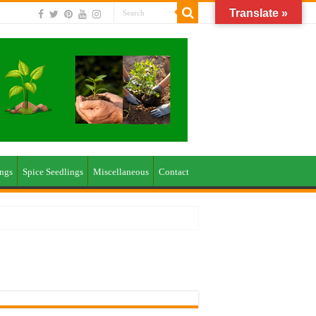
Translate »
ings
Spice Seedlings
Miscellaneous
Contact