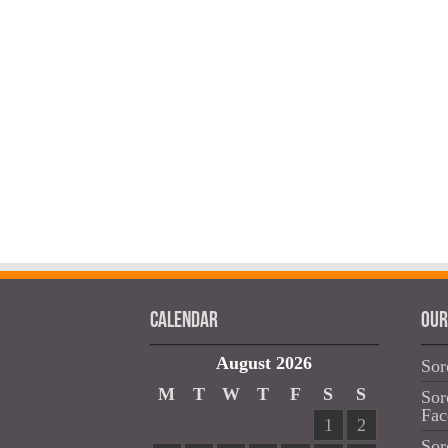
Calendar
OUR
August 2026
Sor
M
T
W
T
F
S
S
Sor
Fac
1
2
Sor