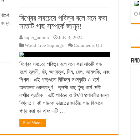
ুণাগুণ
বিশ্বের সবচেয়ে পবিত্র বলে মনে করা
র জন্য
সাতটি গাছ সম্পর্কে জানুন!
super_admin
July 3, 2024
on
Wood Tree Saplings
Comments Off
বিশ্বের
সবচেয়ে
Find
বিশ্বের সবচেয়ে পবিত্র বলে মনে করা সাতটি গাছ
পবিত্র
হলো তুলসী, বট, অশ্বত্থ, নিম, বেল, আমলকি, এবং
বলে
পিপল। এই গাছগুলো বিভিন্ন সংস্কৃতি ও ধর্মে
মনে
অত্যন্ত গুরুত্বপূর্ণ। তুলসী গাছ হিন্দু ধর্মে দেবী
করা
লক্ষ্মীর প্রতীক। এটি পবিত্র ও ঔষধি গুণাবলীর জন্য
সাতটি
বিখ্যাত। বট গাছকে ভারতের জাতীয় গাছ হিসেবে
গাছ
গণ্য করা হয় এবং এটি …
সম্পর্কে
জানুন!
Read More »