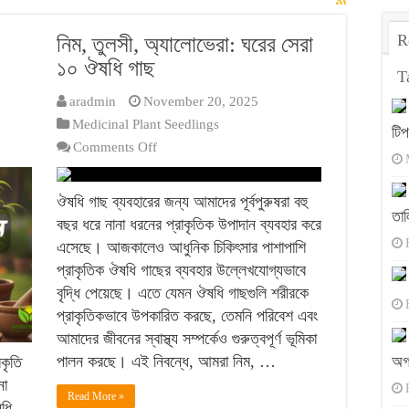
R
নিম, তুলসী, অ্যালোভেরা: ঘরের সেরা
১০ ঔষধি গাছ
T
aradmin
November 20, 2025
Medicinal Plant Seedlings
টি
on
Comments Off
নিম,
তুলসী,
ঔষধি গাছ ব্যবহারের জন্য আমাদের পূর্বপুরুষরা বহু
অ্যালোভেরা:
তাল
বছর ধরে নানা ধরনের প্রাকৃতিক উপাদান ব্যবহার করে
ঘরের
এসেছে। আজকালেও আধুনিক চিকিৎসার পাশাপাশি
সেরা
প্রাকৃতিক ঔষধি গাছের ব্যবহার উল্লেখযোগ্যভাবে
১০
বৃদ্ধি পেয়েছে। এতে যেমন ঔষধি গাছগুলি শরীরকে
ঔষধি
প্রাকৃতিকভাবে উপকারিত করছে, তেমনি পরিবেশ এবং
গাছ
আমাদের জীবনের স্বাস্থ্য সম্পর্কেও গুরুত্বপূর্ণ ভূমিকা
পালন করছে। এই নিবন্ধে, আমরা নিম, …
অগ
রকৃতি
না
Read More »
ষধি