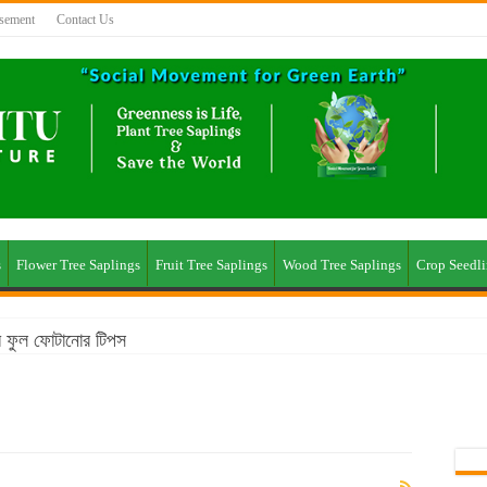
isement
Contact Us
s
Flower Tree Saplings
Fruit Tree Saplings
Wood Tree Saplings
Crop Seedl
মে ফুল ফোটানোর টিপস