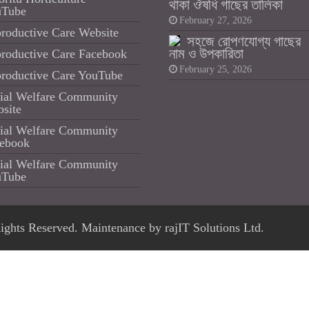
থাকা ঔষধি গাছের তালিকা
uTube
February 27, 2026
roductive Care Website
সহজে রোপণযোগ্য গাছের
নাম ও উপকারিতা
roductive Care Facebook
February 25, 2026
roductive Care YouTube
ial Welfare Community
site
ial Welfare Community
ebook
ial Welfare Community
uTube
Rights Reserved. Maintenance by
rajIT Solutions Ltd.