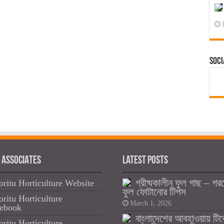
Soci
 ASSOCIATES
Latest Posts
গ্রীষ্মকালীন ফুল গাছ – গর
oritu Horticulture Website
ফুল ফোটানোর টিপস
oritu Horticulture
March 1, 2026
ebook
বাংলাদেশের আবহাওয়ায় টি
oritu Horticulture