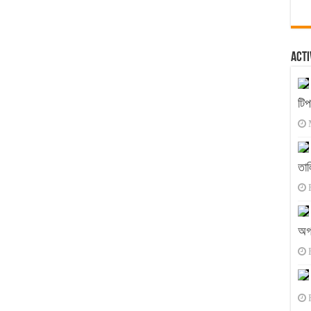
Acti
টি
তাল
অগ