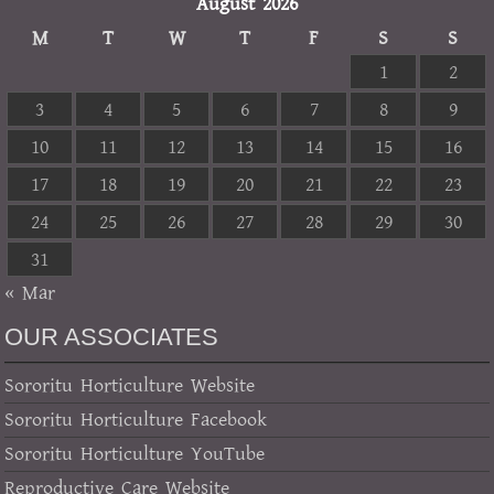
August 2026
M
T
W
T
F
S
S
1
2
3
4
5
6
7
8
9
10
11
12
13
14
15
16
17
18
19
20
21
22
23
24
25
26
27
28
29
30
31
« Mar
OUR ASSOCIATES
Sororitu Horticulture Website
Sororitu Horticulture Facebook
Sororitu Horticulture YouTube
Reproductive Care Website