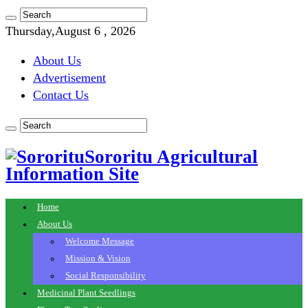
Thursday,August 6 , 2026
About Us
Advertisement
Contact Us
Sororitu Agricultural
Information Site
Home
About Us
Welcome Message
Mission & Vision
Social Responsibility
Medicinal Plant Seedlings