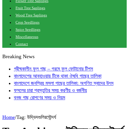
Flower Tree Saplings
Fruit Tree Saplings
Wood Tree Saplings
Crop Seedlings
Spice Seedlings
Miscellaneous
Contact
Breaking News
গ্রীষ্মকালীন ফুল গাছ – গরমে ফুল ফোটানোর টিপস
বাংলাদেশের আবহাওয়ায় টিকে থাকা ঔষধি গাছের তালিকা
বাংলাদেশে জনপ্রিয় মসলা গাছের তালিকা: অগণিত স্বাদের উৎস
ফসলের চারা প্রস্তুতির সময় করণীয় ও বর্জনীয়
বনজ গাছ রোপণের সময় ও নিয়ম
Home
/
Tag:
উদ্ভিদগুলিরসৌন্দর্য