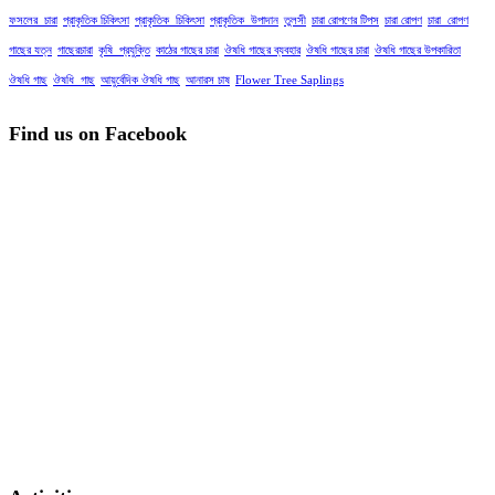
ফসলের_চারা
প্রাকৃতিক চিকিৎসা
প্রাকৃতিক_চিকিৎসা
প্রাকৃতিক_উপাদান
তুলসী
চারা রোপণের টিপস
চারা রোপণ
চারা_রোপণ
গাছের যত্ন
গাছেরচারা
কৃষি_প্রযুক্তি
কাঠের গাছের চারা
ঔষধি গাছের ব্যবহার
ঔষধি গাছের চারা
ঔষধি গাছের উপকারিতা
ঔষধি গাছ
ঔষধি_গাছ
আয়ুর্বেদিক ঔষধি গাছ
আনারস চাষ
Flower Tree Saplings
Find us on Facebook