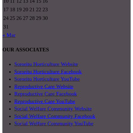
10
11
12
13
14
15
16
17
18
19
20
21
22
23
24
25
26
27
28
29
30
31
« Mar
OUR ASSOCIATES
Sororitu Horticulture Website
Sororitu Horticulture Facebook
Sororitu Horticulture YouTube
Reproductive Care Website
Reproductive Care Facebook
Reproductive Care YouTube
Social Welfare Community Website
Social Welfare Community Facebook
Social Welfare Community YouTube