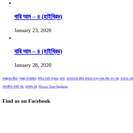
বারি আম – ৪ (হাইব্রিড)
January 23, 2020
বারি আম – ৪ (হাইব্রিড)
January 28, 2020
স্বাস্থ্যকর জীবন
স্বাস্থ্য উপকারিতা
লিলির ঔষধি ব্যবহার
বাগান
বাংলাদেশের বাড়ির বাগানের জন্য সহজ কিছু ফুল গাছ
ফসলের_চার
আয়ুর্বেদিক ঔষধি গাছ
আনারস চাষ
Flower Tree Saplings
Find us on Facebook