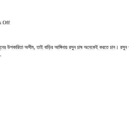
on
 Off
রসুন
গাছের
যত্ন:
নের উপকারিতা অসীম, তাই বাড়ির আঙ্গিনায় রসুন চাষ অনেকেই করতে চান। রসুন গা
চাষের
…
সঠিক
পদ্ধতি
ও
উপকারিতা