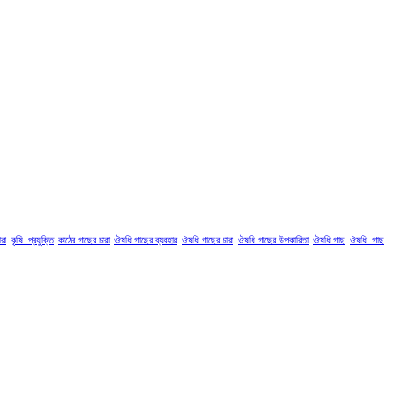
রা
কৃষি_প্রযুক্তি
কাঠের গাছের চারা
ঔষধি গাছের ব্যবহার
ঔষধি গাছের চারা
ঔষধি গাছের উপকারিতা
ঔষধি গাছ
ঔষধি_গাছ