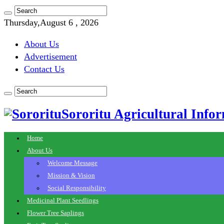
Thursday,August 6 , 2026
About Us
Advertisement
Contact Us
Sororitu Agricultural Infor
Home
About Us
Welcome Message
Mission & Vision
Social Responsibility
Medicinal Plant Seedlings
Flower Tree Saplings