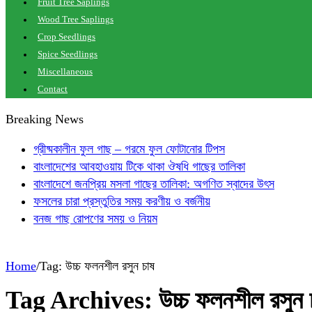
Fruit Tree Saplings
Wood Tree Saplings
Crop Seedlings
Spice Seedlings
Miscellaneous
Contact
Breaking News
গ্রীষ্মকালীন ফুল গাছ – গরমে ফুল ফোটানোর টিপস
বাংলাদেশের আবহাওয়ায় টিকে থাকা ঔষধি গাছের তালিকা
বাংলাদেশে জনপ্রিয় মসলা গাছের তালিকা: অগণিত স্বাদের উৎস
ফসলের চারা প্রস্তুতির সময় করণীয় ও বর্জনীয়
বনজ গাছ রোপণের সময় ও নিয়ম
Home
/
Tag:
উচ্চ ফলনশীল রসুন চাষ
Tag Archives:
উচ্চ ফলনশীল রসুন 