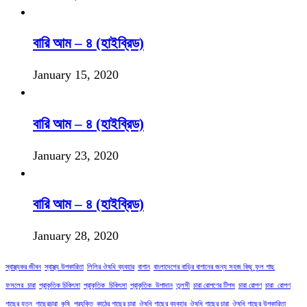
বারি আম – ৪ (হাইব্রিড)
January 15, 2020
বারি আম – ৪ (হাইব্রিড)
January 23, 2020
বারি আম – ৪ (হাইব্রিড)
January 28, 2020
স্বাস্থ্যকর জীবন
স্বাস্থ্য উপকারিতা
লিলির ঔষধি ব্যবহার
বাগান
বাংলাদেশের বাড়ির বাগানের জন্য সহজ কিছু ফুল গাছ
ফসলের_চারা
প্রাকৃতিক চিকিৎসা
প্রাকৃতিক_চিকিৎসা
প্রাকৃতিক_উপাদান
তুলসী
চারা রোপণের টিপস
চারা রোপণ
চারা_রোপণ
গাছের যত্ন
গাছেরচারা
কৃষি_প্রযুক্তি
কাঠের গাছের চারা
ঔষধি গাছের ব্যবহার
ঔষধি গাছের চারা
ঔষধি গাছের উপকারিতা