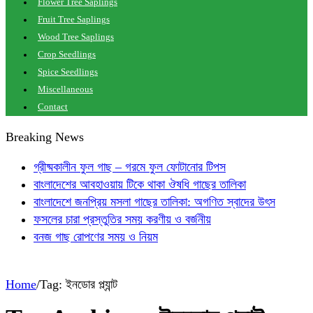
Flower Tree Saplings
Fruit Tree Saplings
Wood Tree Saplings
Crop Seedlings
Spice Seedlings
Miscellaneous
Contact
Breaking News
গ্রীষ্মকালীন ফুল গাছ – গরমে ফুল ফোটানোর টিপস
বাংলাদেশের আবহাওয়ায় টিকে থাকা ঔষধি গাছের তালিকা
বাংলাদেশে জনপ্রিয় মসলা গাছের তালিকা: অগণিত স্বাদের উৎস
ফসলের চারা প্রস্তুতির সময় করণীয় ও বর্জনীয়
বনজ গাছ রোপণের সময় ও নিয়ম
Home
/
Tag:
ইনডোর প্ল্যান্ট