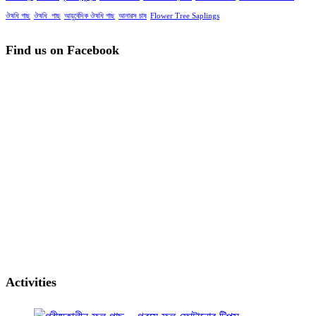
ঔষধি গাছ
ঔষধি_গাছ
আয়ুর্বেদিক ঔষধি গাছ
আনারস চাষ
Flower Tree Saplings
Find us on Facebook
Activities