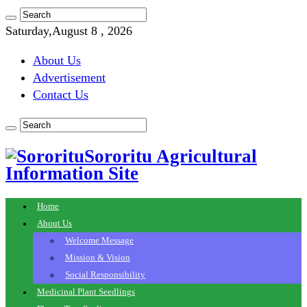
Saturday,August 8 , 2026
About Us
Advertisement
Contact Us
Sororitu Agricultural
Information Site
Home
About Us
Welcome Message
Mission & Vision
Social Responsibility
Medicinal Plant Seedlings