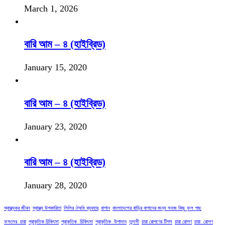
March 1, 2026
বারি আম – ৪ (হাইব্রিড)
January 15, 2020
বারি আম – ৪ (হাইব্রিড)
January 23, 2020
বারি আম – ৪ (হাইব্রিড)
January 28, 2020
স্বাস্থ্যকর জীবন
স্বাস্থ্য উপকারিতা
লিলির ঔষধি ব্যবহার
বাগান
বাংলাদেশের বাড়ির বাগানের জন্য সহজ কিছু ফুল গাছ
ফসলের_চারা
প্রাকৃতিক চিকিৎসা
প্রাকৃতিক_চিকিৎসা
প্রাকৃতিক_উপাদান
তুলসী
চারা রোপণের টিপস
চারা রোপণ
চারা_রোপণ