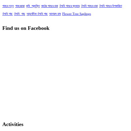
গাছের যত্ন
গাছেরচারা
কৃষি_প্রযুক্তি
কাঠের গাছের চারা
ঔষধি গাছের ব্যবহার
ঔষধি গাছের চারা
ঔষধি গাছের উপকারিতা
ঔষধি গাছ
ঔষধি_গাছ
আয়ুর্বেদিক ঔষধি গাছ
আনারস চাষ
Flower Tree Saplings
Find us on Facebook
Activities