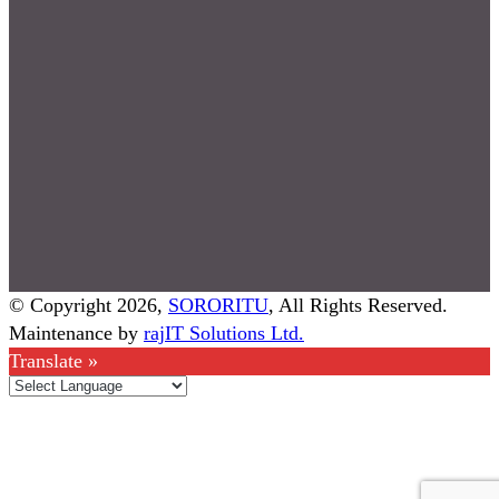
© Copyright 2026,
SORORITU
, All Rights Reserved.
Maintenance by
rajIT Solutions Ltd.
Translate »