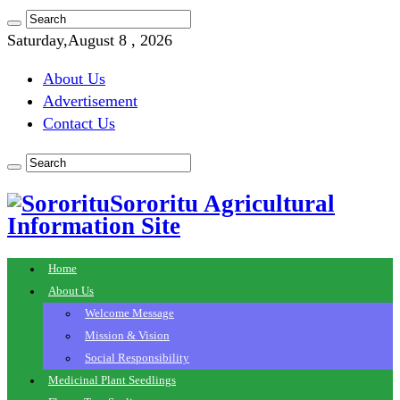
Saturday,August 8 , 2026
About Us
Advertisement
Contact Us
Sororitu Agricultural
Information Site
Home
About Us
Welcome Message
Mission & Vision
Social Responsibility
Medicinal Plant Seedlings