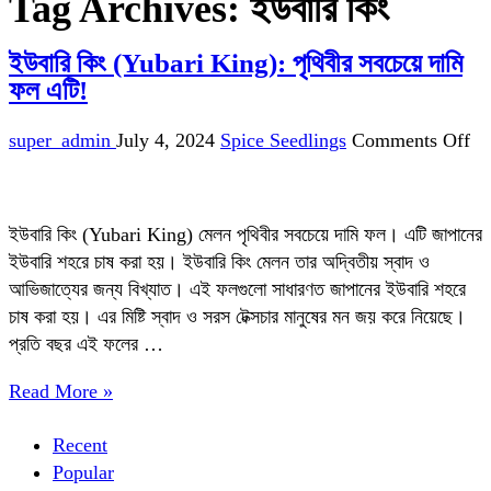
Tag Archives:
ইউবারি কিং
ইউবারি কিং (Yubari King): পৃথিবীর সবচেয়ে দামি
ফল এটি!
on
super_admin
July 4, 2024
Spice Seedlings
Comments Off
ইউব
কিং
(Y
ইউবারি কিং (Yubari King) মেলন পৃথিবীর সবচেয়ে দামি ফল। এটি জাপানের
Ki
ইউবারি শহরে চাষ করা হয়। ইউবারি কিং মেলন তার অদ্বিতীয় স্বাদ ও
পৃথ
আভিজাত্যের জন্য বিখ্যাত। এই ফলগুলো সাধারণত জাপানের ইউবারি শহরে
সব
চাষ করা হয়। এর মিষ্টি স্বাদ ও সরস টেক্সচার মানুষের মন জয় করে নিয়েছে।
দাম
প্রতি বছর এই ফলের …
ফল
এটি
Read More »
Recent
Popular