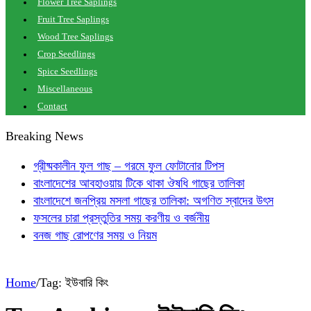
Flower Tree Saplings
Fruit Tree Saplings
Wood Tree Saplings
Crop Seedlings
Spice Seedlings
Miscellaneous
Contact
Breaking News
গ্রীষ্মকালীন ফুল গাছ – গরমে ফুল ফোটানোর টিপস
বাংলাদেশের আবহাওয়ায় টিকে থাকা ঔষধি গাছের তালিকা
বাংলাদেশে জনপ্রিয় মসলা গাছের তালিকা: অগণিত স্বাদের উৎস
ফসলের চারা প্রস্তুতির সময় করণীয় ও বর্জনীয়
বনজ গাছ রোপণের সময় ও নিয়ম
Home
/
Tag:
ইউবারি কিং