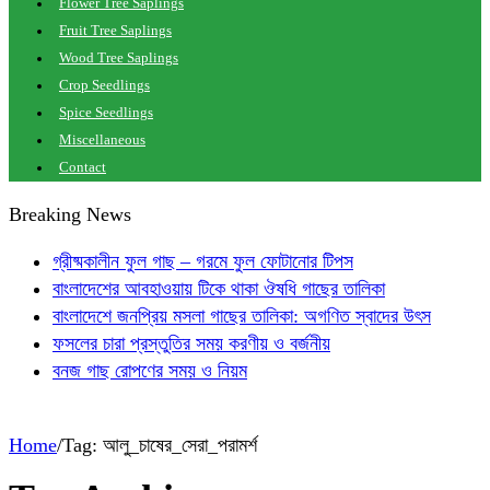
Flower Tree Saplings
Fruit Tree Saplings
Wood Tree Saplings
Crop Seedlings
Spice Seedlings
Miscellaneous
Contact
Breaking News
গ্রীষ্মকালীন ফুল গাছ – গরমে ফুল ফোটানোর টিপস
বাংলাদেশের আবহাওয়ায় টিকে থাকা ঔষধি গাছের তালিকা
বাংলাদেশে জনপ্রিয় মসলা গাছের তালিকা: অগণিত স্বাদের উৎস
ফসলের চারা প্রস্তুতির সময় করণীয় ও বর্জনীয়
বনজ গাছ রোপণের সময় ও নিয়ম
Home
/
Tag:
আলু_চাষের_সেরা_পরামর্শ