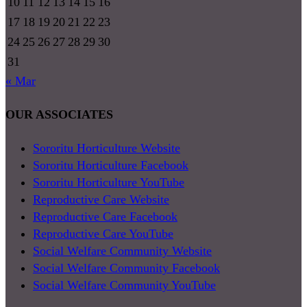
10
11
12
13
14
15
16
17
18
19
20
21
22
23
24
25
26
27
28
29
30
31
« Mar
OUR ASSOCIATES
Sororitu Horticulture Website
Sororitu Horticulture Facebook
Sororitu Horticulture YouTube
Reproductive Care Website
Reproductive Care Facebook
Reproductive Care YouTube
Social Welfare Community Website
Social Welfare Community Facebook
Social Welfare Community YouTube