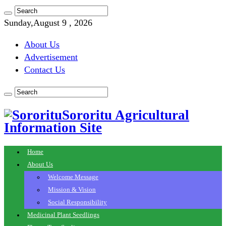
Sunday,August 9 , 2026
About Us
Advertisement
Contact Us
Sororitu Agricultural
Information Site
Home
About Us
Welcome Message
Mission & Vision
Social Responsibility
Medicinal Plant Seedlings