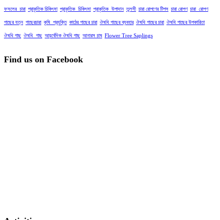
ফসলের_চারা
প্রাকৃতিক চিকিৎসা
প্রাকৃতিক_চিকিৎসা
প্রাকৃতিক_উপাদান
তুলসী
চারা রোপণের টিপস
চারা রোপণ
চারা_রোপণ
গাছের যত্ন
গাছেরচারা
কৃষি_প্রযুক্তি
কাঠের গাছের চারা
ঔষধি গাছের ব্যবহার
ঔষধি গাছের চারা
ঔষধি গাছের উপকারিতা
ঔষধি গাছ
ঔষধি_গাছ
আয়ুর্বেদিক ঔষধি গাছ
আনারস চাষ
Flower Tree Saplings
Find us on Facebook