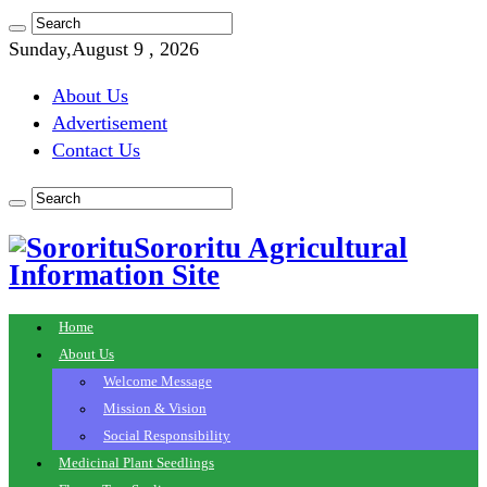
Sunday,August 9 , 2026
About Us
Advertisement
Contact Us
Sororitu Agricultural
Information Site
Home
About Us
Welcome Message
Mission & Vision
Social Responsibility
Medicinal Plant Seedlings