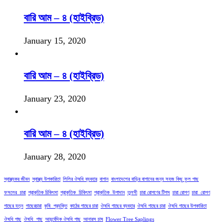
বারি আম – ৪ (হাইব্রিড)
January 15, 2020
বারি আম – ৪ (হাইব্রিড)
January 23, 2020
বারি আম – ৪ (হাইব্রিড)
January 28, 2020
স্বাস্থ্যকর জীবন
স্বাস্থ্য উপকারিতা
লিলির ঔষধি ব্যবহার
বাগান
বাংলাদেশের বাড়ির বাগানের জন্য সহজ কিছু ফুল গাছ
ফসলের_চারা
প্রাকৃতিক চিকিৎসা
প্রাকৃতিক_চিকিৎসা
প্রাকৃতিক_উপাদান
তুলসী
চারা রোপণের টিপস
চারা রোপণ
চারা_রোপণ
গাছের যত্ন
গাছেরচারা
কৃষি_প্রযুক্তি
কাঠের গাছের চারা
ঔষধি গাছের ব্যবহার
ঔষধি গাছের চারা
ঔষধি গাছের উপকারিতা
ঔষধি গাছ
ঔষধি_গাছ
আয়ুর্বেদিক ঔষধি গাছ
আনারস চাষ
Flower Tree Saplings