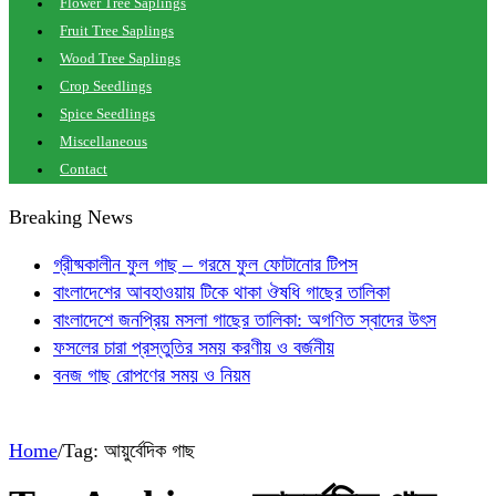
Flower Tree Saplings
Fruit Tree Saplings
Wood Tree Saplings
Crop Seedlings
Spice Seedlings
Miscellaneous
Contact
Breaking News
গ্রীষ্মকালীন ফুল গাছ – গরমে ফুল ফোটানোর টিপস
বাংলাদেশের আবহাওয়ায় টিকে থাকা ঔষধি গাছের তালিকা
বাংলাদেশে জনপ্রিয় মসলা গাছের তালিকা: অগণিত স্বাদের উৎস
ফসলের চারা প্রস্তুতির সময় করণীয় ও বর্জনীয়
বনজ গাছ রোপণের সময় ও নিয়ম
Home
/
Tag:
আয়ুর্বেদিক গাছ