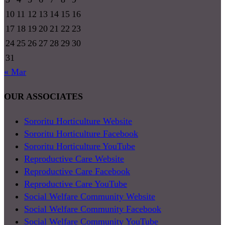
10
11
12
13
14
15
16
17
18
19
20
21
22
23
24
25
26
27
28
29
30
31
« Mar
OUR ASSOCIATES
Sororitu Horticulture Website
Sororitu Horticulture Facebook
Sororitu Horticulture YouTube
Reproductive Care Website
Reproductive Care Facebook
Reproductive Care YouTube
Social Welfare Community Website
Social Welfare Community Facebook
Social Welfare Community YouTube