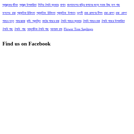
স্বাস্থ্যকর জীবন
স্বাস্থ্য উপকারিতা
লিলির ঔষধি ব্যবহার
বাগান
বাংলাদেশের বাড়ির বাগানের জন্য সহজ কিছু ফুল গাছ
ফসলের_চারা
প্রাকৃতিক চিকিৎসা
প্রাকৃতিক_চিকিৎসা
প্রাকৃতিক_উপাদান
তুলসী
চারা রোপণের টিপস
চারা রোপণ
চারা_রোপণ
গাছের যত্ন
গাছেরচারা
কৃষি_প্রযুক্তি
কাঠের গাছের চারা
ঔষধি গাছের ব্যবহার
ঔষধি গাছের চারা
ঔষধি গাছের উপকারিতা
ঔষধি গাছ
ঔষধি_গাছ
আয়ুর্বেদিক ঔষধি গাছ
আনারস চাষ
Flower Tree Saplings
Find us on Facebook