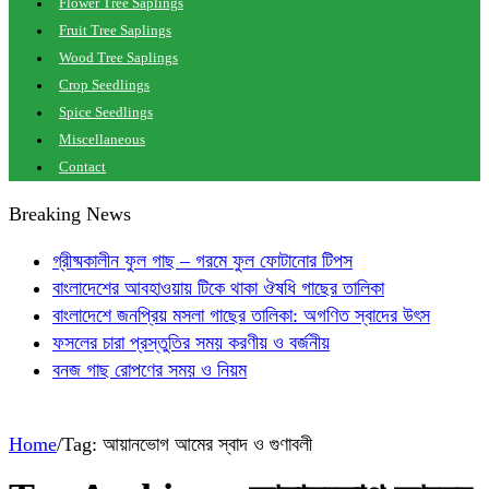
Flower Tree Saplings
Fruit Tree Saplings
Wood Tree Saplings
Crop Seedlings
Spice Seedlings
Miscellaneous
Contact
Breaking News
গ্রীষ্মকালীন ফুল গাছ – গরমে ফুল ফোটানোর টিপস
বাংলাদেশের আবহাওয়ায় টিকে থাকা ঔষধি গাছের তালিকা
বাংলাদেশে জনপ্রিয় মসলা গাছের তালিকা: অগণিত স্বাদের উৎস
ফসলের চারা প্রস্তুতির সময় করণীয় ও বর্জনীয়
বনজ গাছ রোপণের সময় ও নিয়ম
Home
/
Tag:
আয়ানভোগ আমের স্বাদ ও গুণাবলী