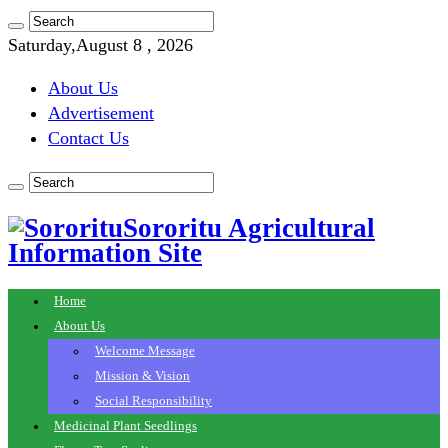
Saturday,August 8 , 2026
About Us
Advertisement
Contact Us
Sororitu Agricultural
Information Site
Home
About Us
Welcome Message
Mission & Vision
Social Responsibility
Medicinal Plant Seedlings