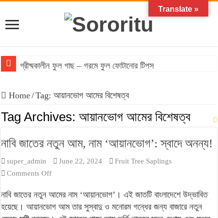
Translate »
গ্রীষ্মকালীন ফুল গাছ – গরমে ফুল ফোটানোর টিপস
বাংলাদেশের আবহাওয়ায় টিকে থাকা ঔষধি গাছের তালিকা
Home
/
Tag:
আয়ানভোগ আমের বিশেষত্ব
বাংলাদেশে জনপ্রিয় মসলা গাছের তালিকা: অগণিত স্বাদের উৎস
Tag Archives:
আয়ানভোগ আমের বিশেষত্ব
ফসলের চারা প্রস্তুতির সময় করণীয় ও বর্জনীয়
নাবি জাতের নতুন আম, নাম ‘আয়ানভোগ’: স্বাদে অনন্য!
বনজ গাছ রোপণের সময় ও নিয়ম
super_admin
June 22, 2024
Fruit Tree Saplings
on
Comments Off
নাবি
নাবি জাতের নতুন আমের নাম ‘আয়ানভোগ’। এই জাতটি বাংলাদেশে উদ্ভাবিত
জাতের
হয়েছে। আয়ানভোগ আম তার সুস্বাদু ও মনোরম গন্ধের জন্য বাজারে নতুন
নতুন