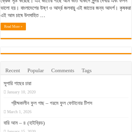
ক্রেজ সৃষ্টি করেছে। এই জাতের গাছে আম ভর্তি থাকলে সুন্দর দেখায় এবং ফলন
আম,
ভালো হয়। বাংলাদেশের উষ্ণ ও আর্দ্র জলবায়ু এই জাতের জন্য আদর্শ। কৃষকরা
নাম
এই আম চাষে উৎসাহিত …
‘আয়ানভোগ’:
স্বাদে
Read More »
অনন্য!
Recent
Popular
Comments
Tags
সুপারি গাছের চারা
January 10, 2020
গ্রীষ্মকালীন ফুল গাছ – গরমে ফুল ফোটানোর টিপস
March 1, 2026
বারি আম – ৪ (হাইব্রিড)
January 15, 2020