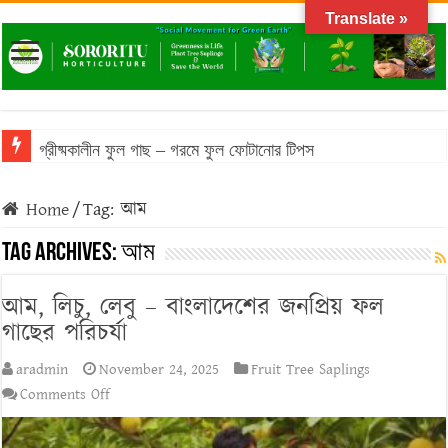
Translate »
গ্রীষ্মকালীন ফুল গাছ – গরমে ফুল ফোটানোর টিপস
Home
/
Tag:
আম
Tag Archives:
আম
আম, লিচু, লেবু – বাংলাদেশের জনপ্রিয় ফল
গাছের পরিচর্যা
aradmin
November 24, 2025
Fruit Tree Saplings
on
Comments Off
আম,
লিচু,