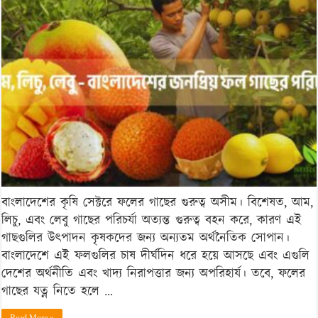
লেবু
–
বাংলাদেশের
জনপ্রিয়
ফল
গাছের
পরিচর্যা
বাংলাদেশের কৃষি সেক্টরে ফলের গাছের গুরুত্ব অসীম। বিশেষত, আম,
লিচু, এবং লেবু গাছের পরিচর্যা অত্যন্ত গুরুত্ব বহন করে, কারণ এই
গাছগুলির উৎপাদন কৃষকদের জন্য অন্যতম অর্থনৈতিক সোপান।
বাংলাদেশে এই ফলগুলির চাষ দীর্ঘদিন ধরে হয়ে আসছে এবং এগুলি
দেশের অর্থনীতি এবং খাদ্য নিরাপত্তার জন্য অপরিহার্য। তবে, ফলের
গাছের যত্ন নিতে হলে …
Read More »