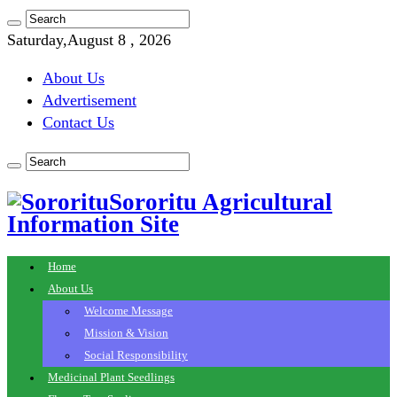
Saturday,August 8 , 2026
About Us
Advertisement
Contact Us
Sororitu Agricultural
Information Site
Home
About Us
Welcome Message
Mission & Vision
Social Responsibility
Medicinal Plant Seedlings