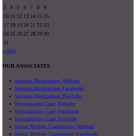
3
4
5
6
7
8
9
10
11
12
13
14
15
16
17
18
19
20
21
22
23
24
25
26
27
28
29
30
31
« Mar
OUR ASSOCIATES
Sororitu Horticulture Website
Sororitu Horticulture Facebook
Sororitu Horticulture YouTube
Reproductive Care Website
Reproductive Care Facebook
Reproductive Care YouTube
Social Welfare Community Website
Social Welfare Community Facebook