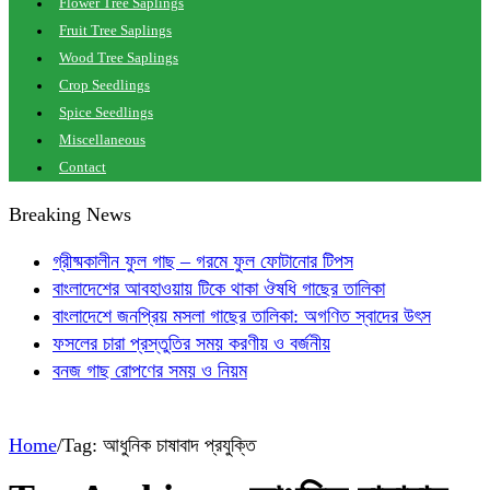
Flower Tree Saplings
Fruit Tree Saplings
Wood Tree Saplings
Crop Seedlings
Spice Seedlings
Miscellaneous
Contact
Breaking News
গ্রীষ্মকালীন ফুল গাছ – গরমে ফুল ফোটানোর টিপস
বাংলাদেশের আবহাওয়ায় টিকে থাকা ঔষধি গাছের তালিকা
বাংলাদেশে জনপ্রিয় মসলা গাছের তালিকা: অগণিত স্বাদের উৎস
ফসলের চারা প্রস্তুতির সময় করণীয় ও বর্জনীয়
বনজ গাছ রোপণের সময় ও নিয়ম
Home
/
Tag:
আধুনিক চাষাবাদ প্রযুক্তি