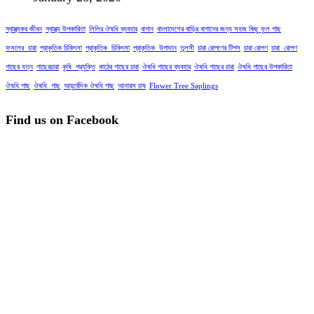
স্বাস্থ্যকর জীবন
স্বাস্থ্য উপকারিতা
লিলির ঔষধি ব্যবহার
বাগান
বাংলাদেশের বাড়ির বাগানের জন্য সহজ কিছু ফুল গাছ
ফসলের_চারা
প্রাকৃতিক চিকিৎসা
প্রাকৃতিক_চিকিৎসা
প্রাকৃতিক_উপাদান
তুলসী
চারা রোপণের টিপস
চারা রোপণ
চারা_রোপণ
গাছের যত্ন
গাছেরচারা
কৃষি_প্রযুক্তি
কাঠের গাছের চারা
ঔষধি গাছের ব্যবহার
ঔষধি গাছের চারা
ঔষধি গাছের উপকারিতা
ঔষধি গাছ
ঔষধি_গাছ
আয়ুর্বেদিক ঔষধি গাছ
আনারস চাষ
Flower Tree Saplings
Find us on Facebook