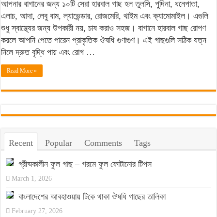
আপনার বাগানের জন্য ১০টি সেরা হারবাল গাছ হল তুলসি, পুদিনা, ধনেপাতা,
জন্য
এলাচ, আদা, লেবু বাম, ল্যাভেন্ডার, রোজমেরি, থাইম এবং ক্যামোমাইল। এগুলি
১০টি
শুধু স্বাস্থ্যের জন্য উপকারী নয়, চাষ করাও সহজ। বাগানে হারবাল গাছ রোপণ
সেরা
করলে আপনি পেতে পারেন প্রাকৃতিক ঔষধি গুণাগুণ। এই গাছগুলি সঠিক যত্ন
হারবাল
নিলে দ্রুত বৃদ্ধি পায় এবং রোগ …
গাছ:
স্বাস্থ্য
Read More »
উপকারিতা
ও
সহজ
চাষ
পদ্ধতি
Recent
Popular
Comments
Tags
গ্রীষ্মকালীন ফুল গাছ – গরমে ফুল ফোটানোর টিপস
March 1, 2026
বাংলাদেশের আবহাওয়ায় টিকে থাকা ঔষধি গাছের তালিকা
February 27, 2026