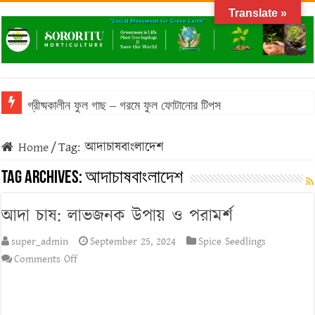
Translate »
গ্রীষ্মকালীন ফুল গাছ – গরমে ফুল ফোটানোর টিপস
বাংলাদেশের আবহাওয়ায় টিকে থাকা ঔষধি গাছের তালিকা
Home
/
Tag:
আদাচাষবাংলাদেশ
বাংলাদেশে জনপ্রিয় মসলা গাছের তালিকা: অগণিত স্বাদের উৎস
Tag Archives:
আদাচাষবাংলাদেশ
ফসলের চারা প্রস্তুতির সময় করণীয় ও বর্জনীয়
আদা চাষ: লাভজনক উপায় ও পরামর্শ
বনজ গাছ রোপণের সময় ও নিয়ম
super_admin
September 25, 2024
Spice Seedlings
on
Comments Off
আদা
চাষ:
লাভজনক