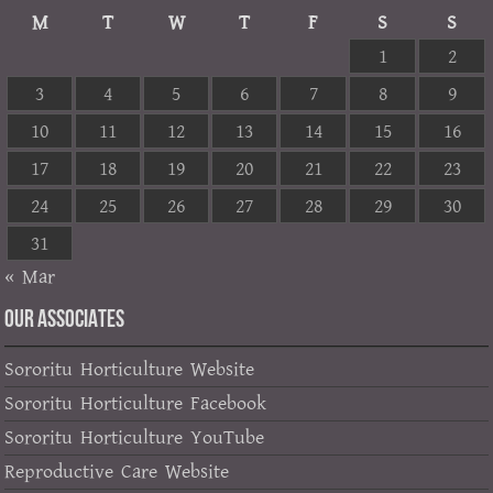
M
T
W
T
F
S
S
1
2
3
4
5
6
7
8
9
10
11
12
13
14
15
16
17
18
19
20
21
22
23
24
25
26
27
28
29
30
31
« Mar
OUR ASSOCIATES
Sororitu Horticulture Website
Sororitu Horticulture Facebook
Sororitu Horticulture YouTube
Reproductive Care Website