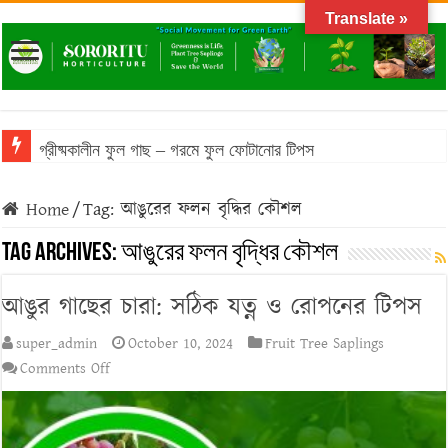
Translate »
গ্রীষ্মকালীন ফুল গাছ – গরমে ফুল ফোটানোর টিপস
Home
/
Tag:
আঙুরের ফলন বৃদ্ধির কৌশল
Tag Archives:
আঙুরের ফলন বৃদ্ধির কৌশল
আঙুর গাছের চারা: সঠিক যত্ন ও রোপনের টিপস
super_admin
October 10, 2024
Fruit Tree Saplings
on
Comments Off
আঙুর
গাছের
চারা: