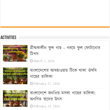
Activities
গ্রীষ্মকালীন ফুল গাছ – গরমে ফুল ফোটানোর
টিপস
March 1, 2026
বাংলাদেশের আবহাওয়ায় টিকে থাকা ঔষধি
গাছের তালিকা
February 27, 2026
বাংলাদেশে জনপ্রিয় মসলা গাছের তালিকা:
অগণিত স্বাদের উৎস
February 23, 2026