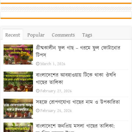
Recent
Popular
Comments
Tags
গ্রীষ্মকালীন ফুল গাছ – গরমে ফুল ফোটানোর
টিপস
March 1, 2026
বাংলাদেশের আবহাওয়ায় টিকে থাকা ঔষধি
গাছের তালিকা
February 27, 2026
সহজে রোপণযোগ্য গাছের নাম ও উপকারিতা
February 25, 2026
বাংলাদেশে জনপ্রিয় মসলা গাছের তালিকা: