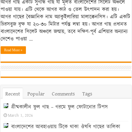
আগর গাছ একটি সুগন্ধি গাছ যা মূলত বাংলাদেশের সিলেট অঞ্চলে
আয়ুর্বেদিক
পাওয়া যায়। এটি থেকে আগর কাঠ ও তেল উৎপাদন করা হয়।
গুণ
আগর গাছের বৈজ্ঞানিক নাম অ্যাকুইলারিয়া মালাক্কেনসিস। এটি একটি
এবং
চিরসবুজ বৃক্ষ যা ২০-৩০ মিটার পর্যন্ত লম্বা হয়। আগর গাছ প্রধানত
বাণিজ্যিক
বাংলাদেশের সিলেট অঞ্চলে জন্মায়, তবে দক্ষিণ-পূর্ব এশিয়ার অন্যান্য
সম্ভাবনা
দেশেও পাওয়া …
Read More »
Recent
Popular
Comments
Tags
গ্রীষ্মকালীন ফুল গাছ – গরমে ফুল ফোটানোর টিপস
March 1, 2026
বাংলাদেশের আবহাওয়ায় টিকে থাকা ঔষধি গাছের তালিকা