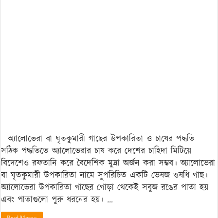
Vera)
:
চাষের
পদ্ধতি
ও
উপকারিতা
অ্যালোভেরা বা ঘৃতকুমারী গাছের উপকারিতা ও চাষের পদ্ধতি
সঠিক পদ্ধতিতে অ্যালোভেরার চাষ করে দেশের চাহিদা মিটিয়ে
বিদেশেও রফতানি করে বৈদেশিক মুদ্রা অর্জন করা সম্ভব। অ্যালোভেরা
বা ঘৃতকুমারী উপকারিতা নামে সুপরিচিত একটি ভেষজ ওষধি গাছ।
অ্যালোভেরা উপকারিতা গাছের গোড়া থেকেই সবুজ রঙের পাতা হয়
এবং পাতাগুলো পুরু ধরনের হয়। …
Read More »