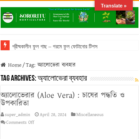
Translate »
গ্রীষ্মকালীন ফুল গাছ – গরমে ফুল ফোটানোর টিপস
বাংলাদেশের আবহাওয়ায় টিকে থাকা ঔষধি গাছের তালিকা
Home
/
Tag:
অ্যালোভেরা ব্যবহার
বাংলাদেশে জনপ্রিয় মসলা গাছের তালিকা: অগণিত স্বাদের উৎস
Tag Archives:
অ্যালোভেরা ব্যবহার
ফসলের চারা প্রস্তুতির সময় করণীয় ও বর্জনীয়
অ্যালোভেরার (Aloe Vera) : চাষের পদ্ধতি ও
বনজ গাছ রোপণের সময় ও নিয়ম
উপকারিতা
super_admin
April 28, 2024
Miscellaneous
on
Comments Off
অ্যালোভেরার
(Aloe