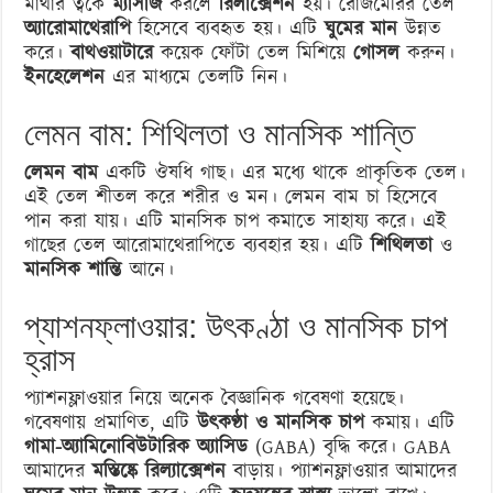
মাথার ত্বকে
ম্যাসাজ
করলে
রিলাক্সেশন
হয়। রোজমেরির তেল
অ্যারোমাথেরাপি
হিসেবে ব্যবহৃত হয়। এটি
ঘুমের মান
উন্নত
করে।
বাথওয়াটারে
কয়েক ফোঁটা তেল মিশিয়ে
গোসল
করুন।
ইনহেলেশন
এর মাধ্যমে তেলটি নিন।
লেমন বাম: শিথিলতা ও মানসিক শান্তি
লেমন বাম
একটি ঔষধি গাছ। এর মধ্যে থাকে প্রাকৃতিক তেল।
এই তেল শীতল করে শরীর ও মন। লেমন বাম চা হিসেবে
পান করা যায়। এটি মানসিক চাপ কমাতে সাহায্য করে। এই
গাছের তেল আরোমাথেরাপিতে ব্যবহার হয়। এটি
শিথিলতা
ও
মানসিক শান্তি
আনে।
প্যাশনফ্লাওয়ার: উৎকণ্ঠা ও মানসিক চাপ
হ্রাস
প্যাশনফ্লাওয়ার নিয়ে অনেক বৈজ্ঞানিক গবেষণা হয়েছে।
গবেষণায় প্রমাণিত, এটি
উৎকণ্ঠা ও মানসিক চাপ
কমায়। এটি
গামা-অ্যামিনোবিউটারিক অ্যাসিড
(GABA) বৃদ্ধি করে। GABA
আমাদের
মস্তিষ্কে রিল্যাক্সেশন
বাড়ায়। প্যাশনফ্লাওয়ার আমাদের