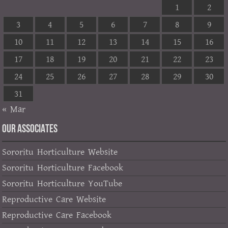
1
2
3
4
5
6
7
8
9
10
11
12
13
14
15
16
17
18
19
20
21
22
23
24
25
26
27
28
29
30
31
« Mar
OUR ASSOCIATES
Sororitu Horticulture Website
Sororitu Horticulture Facebook
Sororitu Horticulture YouTube
Reproductive Care Website
Reproductive Care Facebook