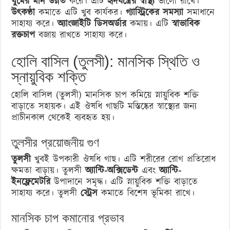
ঘুমের মান উন্নত
করে। এটি
হৃদযন্ত্রের স্বাস্থ্য
ভালো রাখে।
উৎকণ্ঠা
কমাতে এটি খুব কার্যকর।
গ্যাস্ট্রিকের সমস্যা
সমাধানে
সাহায্য করে।
অ্যাংজাইটি ডিসঅর্ডার
কমায়। এটি
স্বাভাবিক
রক্তচাপ
বজায় রাখতে সাহায্য করে।
হোলি বাসিল (তুলসী): মানসিক স্থিতি ও
স্নায়ুবিক শক্তি
হোলি বাসিল (তুলসী) মানসিক চাপ কমিয়ে স্নায়ুবিক শক্তি
বাড়াতে সহায়ক। এই ঔষধি গাছটি মস্তিষ্কের স্বাস্থ্যের জন্য
প্রাচীনকাল থেকেই ব্যবহৃত হয়।
তুলসীর প্রয়োজনীয় গুণ
তুলসী
খুবই উপকারী ঔষধি গাছ। এটি শরীরের রোগ প্রতিরোধ
ক্ষমতা বাড়ায়। তুলসী
অ্যান্টি-অক্সিডেন্ট
এবং
অ্যান্টি-
ইনফ্লেমেটরি
উপাদানে সমৃদ্ধ। এটি স্নায়ুবিক শক্তি বাড়াতে
সাহায্য করে। তুলসী
স্ট্রেস
কমাতে বিশেষ ভূমিকা রাখে।
মানসিক চাপ কমানোর প্রভাব