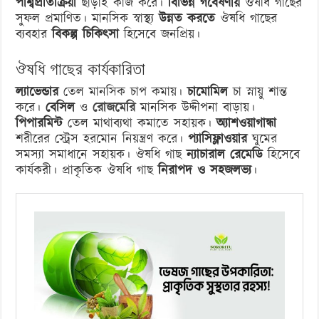
পার্শ্বপ্রতিক্রিয়া
ছাড়াই কাজ করে।
বিভিন্ন গবেষণায়
ঔষধি গাছের
সুফল প্রমাণিত। মানসিক স্বাস্থ্য
উন্নত করতে
ঔষধি গাছের
ব্যবহার
বিকল্প চিকিৎসা
হিসেবে জনপ্রিয়।
ঔষধি গাছের কার্যকারিতা
ল্যাভেন্ডার
তেল মানসিক চাপ কমায়।
চামোমিল
চা স্নায়ু শান্ত
করে।
বেসিল
ও
রোজমেরি
মানসিক উদ্দীপনা বাড়ায়।
পিপারমিন্ট
তেল মাথাব্যথা কমাতে সহায়ক।
অ্যাশওয়াগান্ধা
শরীরের স্ট্রেস হরমোন নিয়ন্ত্রণ করে।
প্যাসিফ্লাওয়ার
ঘুমের
সমস্যা সমাধানে সহায়ক। ঔষধি গাছ
ন্যাচারাল রেমেডি
হিসেবে
কার্যকরী। প্রাকৃতিক ঔষধি গাছ
নিরাপদ ও সহজলভ্য
।