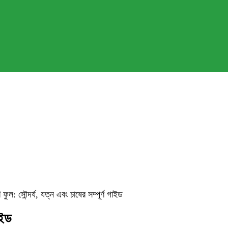
রি ফুল: সৌন্দর্য, যত্ন এবং চাষের সম্পূর্ণ গাইড
াইড