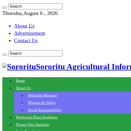
Thursday,August 6 , 2026
About Us
Advertisement
Contact Us
Sororitu Agricultural Infor
Home
About Us
Welcome Message
Mission & Vision
Social Responsibility
Medicinal Plant Seedlings
Flower Tree Saplings