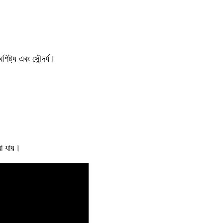
িষ্ট্য এবং সৌন্দর্য।
রা যায়।