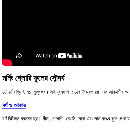
মর্নিং গ্লোরি ফুলের সৌন্দর্য
সৌন্দর্য সত্যিই মনোমুগ্ধকর। এই ফুলগুলি তাদের উজ্জ্বল রঙ এবং আকর্ষণীয় আ
বর্ণ ও আকার
বর্ণ বিভিন্ন রকমের হয়। নীল, গোলাপী, বেগুনি, সাদা এবং লাল রঙের ফুল দেখা