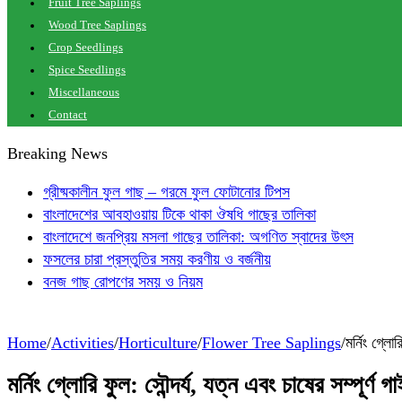
Fruit Tree Saplings
Wood Tree Saplings
Crop Seedlings
Spice Seedlings
Miscellaneous
Contact
Breaking News
গ্রীষ্মকালীন ফুল গাছ – গরমে ফুল ফোটানোর টিপস
বাংলাদেশের আবহাওয়ায় টিকে থাকা ঔষধি গাছের তালিকা
বাংলাদেশে জনপ্রিয় মসলা গাছের তালিকা: অগণিত স্বাদের উৎস
ফসলের চারা প্রস্তুতির সময় করণীয় ও বর্জনীয়
বনজ গাছ রোপণের সময় ও নিয়ম
Home
/
Activities
/
Horticulture
/
Flower Tree Saplings
/
মর্নিং গ্লো
মর্নিং গ্লোরি ফুল: সৌন্দর্য, যত্ন এবং চাষের সম্পূর্ণ গ