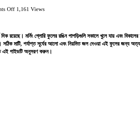
on
ts Off
1,161 Views
মর্নিং
গ্লোরি
ফুল:
 দিক রয়েছে। মর্নিং গ্লোরি ফুলের রঙিন পাপড়িগুলি সকালে খুলে যায় এবং বিকাল
সৌন্দর্য,
 সঠিক মাটি, পর্যাপ্ত সূর্যের আলো এবং নিয়মিত জল দেওয়া এই ফুলের জন্য অত্যন্ত
যত্ন
তে এই গাইডটি অনুসরণ করুন।
এবং
চাষের
সম্পূর্ণ
গাইড