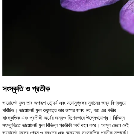
সংস্কৃতি ও প্রতীক
ভায়োলেট ফুল তার অপরূপ সৌন্দর্য এবং মনোমুগ্ধকর সুবাসের জন্য বিশ্বজুড়ে
পরিচিত। ভায়োলেট ফুল শুধুমাত্র তার রূপের জন্য নয়, বরং এর গভীর
সাংস্কৃতিক এবং প্রতীকী অর্থের জন্যও বিশেষভাবে উল্লেখযোগ্য। বিভিন্ন
সংস্কৃতিতে ভায়োলেট ফুল বিভিন্ন প্রতীকী অর্থ বহন করে। আসুন জেনে নেই
ভায়োলেট ফুলের প্রেম ও বন্ধুত্ব এবং অন্যান্য সাংস্কৃতিক প্রতীক সম্পর্কে।