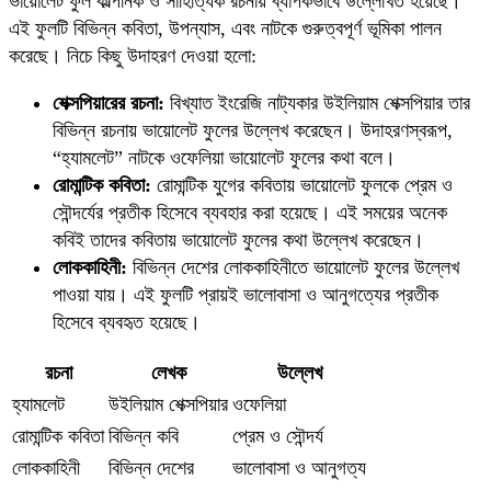
ভায়োলেট ফুল কাল্পনিক ও সাহিত্যিক রচনায় ব্যাপকভাবে উল্লেখিত হয়েছে।
এই ফুলটি বিভিন্ন কবিতা, উপন্যাস, এবং নাটকে গুরুত্বপূর্ণ ভূমিকা পালন
করেছে। নিচে কিছু উদাহরণ দেওয়া হলো:
শেক্সপিয়ারের রচনা:
বিখ্যাত ইংরেজি নাট্যকার উইলিয়াম শেক্সপিয়ার তার
বিভিন্ন রচনায় ভায়োলেট ফুলের উল্লেখ করেছেন। উদাহরণস্বরূপ,
“হ্যামলেট” নাটকে ওফেলিয়া ভায়োলেট ফুলের কথা বলে।
রোমান্টিক কবিতা:
রোমান্টিক যুগের কবিতায় ভায়োলেট ফুলকে প্রেম ও
সৌন্দর্যের প্রতীক হিসেবে ব্যবহার করা হয়েছে। এই সময়ের অনেক
কবিই তাদের কবিতায় ভায়োলেট ফুলের কথা উল্লেখ করেছেন।
লোককাহিনী:
বিভিন্ন দেশের লোককাহিনীতে ভায়োলেট ফুলের উল্লেখ
পাওয়া যায়। এই ফুলটি প্রায়ই ভালোবাসা ও আনুগত্যের প্রতীক
হিসেবে ব্যবহৃত হয়েছে।
রচনা
লেখক
উল্লেখ
হ্যামলেট
উইলিয়াম শেক্সপিয়ার
ওফেলিয়া
রোমান্টিক কবিতা
বিভিন্ন কবি
প্রেম ও সৌন্দর্য
লোককাহিনী
বিভিন্ন দেশের
ভালোবাসা ও আনুগত্য