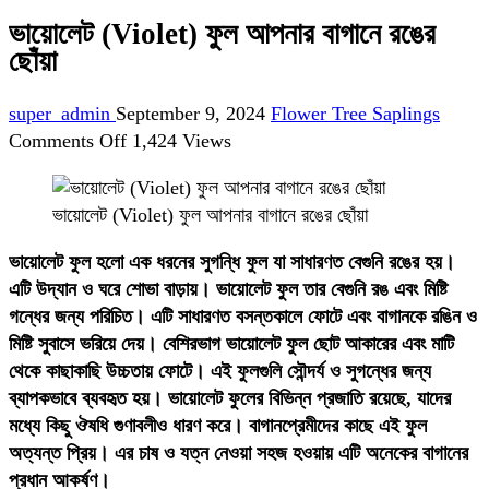
ভায়োলেট (Violet) ফুল আপনার বাগানে রঙের
ছোঁয়া
super_admin
September 9, 2024
Flower Tree Saplings
on
Comments Off
1,424 Views
ভায়োলেট
(Violet)
ভায়োলেট (Violet) ফুল আপনার বাগানে রঙের ছোঁয়া
ফুল
আপনার
ভায়োলেট ফুল হলো এক ধরনের সুগন্ধি ফুল যা সাধারণত বেগুনি রঙের হয়।
বাগানে
এটি উদ্যান ও ঘরে শোভা বাড়ায়। ভায়োলেট ফুল তার বেগুনি রঙ এবং মিষ্টি
রঙের
গন্ধের জন্য পরিচিত। এটি সাধারণত বসন্তকালে ফোটে এবং বাগানকে রঙিন ও
ছোঁয়া
মিষ্টি সুবাসে ভরিয়ে দেয়। বেশিরভাগ ভায়োলেট ফুল ছোট আকারের এবং মাটি
থেকে কাছাকাছি উচ্চতায় ফোটে। এই ফুলগুলি সৌন্দর্য ও সুগন্ধের জন্য
ব্যাপকভাবে ব্যবহৃত হয়। ভায়োলেট ফুলের বিভিন্ন প্রজাতি রয়েছে, যাদের
মধ্যে কিছু ঔষধি গুণাবলীও ধারণ করে। বাগানপ্রেমীদের কাছে এই ফুল
অত্যন্ত প্রিয়। এর চাষ ও যত্ন নেওয়া সহজ হওয়ায় এটি অনেকের বাগানের
প্রধান আকর্ষণ।