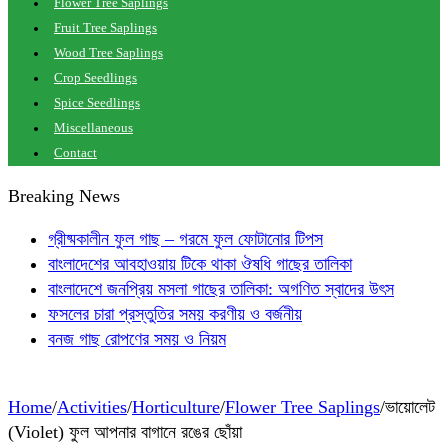
Flower Tree Saplings
Fruit Tree Saplings
Wood Tree Saplings
Crop Seedlings
Spice Seedlings
Miscellaneous
Contact
Breaking News
গ্রীষ্মকালীন ফুল গাছ – গরমে ফুল ফোটানোর টিপস
বাংলাদেশের আবহাওয়ায় টিকে থাকা ঔষধি গাছের তালিকা
বাংলাদেশে জনপ্রিয় মসলা গাছের তালিকা: অগণিত স্বাদের উৎস
ফসলের চারা প্রস্তুতির সময় করণীয় ও বর্জনীয়
বনজ গাছ রোপণের সময় ও নিয়ম
Home
/
Activities
/
Horticulture
/
Flower Tree Saplings
/
ভায়োলেট
(Violet) ফুল আপনার বাগানে রঙের ছোঁয়া