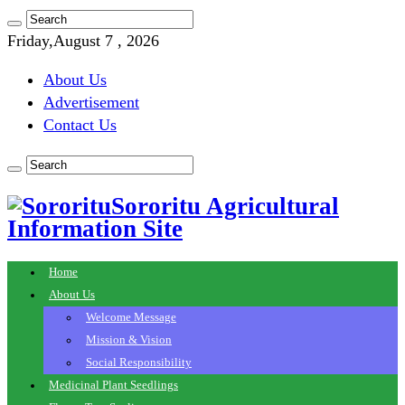
Friday,August 7 , 2026
About Us
Advertisement
Contact Us
Sororitu Agricultural
Information Site
Home
About Us
Welcome Message
Mission & Vision
Social Responsibility
Medicinal Plant Seedlings