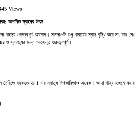
n
445 Views
াংলাদেশে
িকা: অগণিত স্বাদের উৎস
নপ্রিয়
সলা
া গাছের গুরুত্বপূর্ণ অবদান। মসলাগুলি শুধু খাবারের স্বাদ বৃদ্ধি করে না, বরং 
াছের
 ও স্বাস্থ্যের জন্য অত্যন্ত গুরুত্বপূর্ণ।
ালিকা:
গণিত
্বাদের
ৎস
রিতে ব্যবহৃত হয়। এর স্বাস্থ্য উপকারিতাও অনেক। আদা খাদ্য হজমে সহায়তা কর
য়।