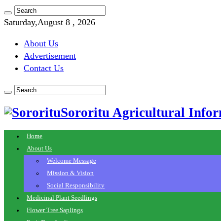
Saturday,August 8 , 2026
About Us
Advertisement
Contact Us
Sororitu Agricultural Infor
Home
About Us
Welcome Message
Mission & Vision
Social Responsibility
Medicinal Plant Seedlings
Flower Tree Saplings