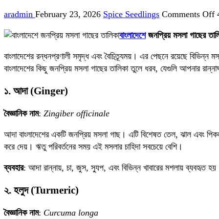
o
aradmin
February 23, 2026
Spice Seedlings
Comments Off
ব
বাংলাদেশে
জনপ্রিয় মসলা গাছের তাল
জ
ম
বাংলাদেশের রন্ধনপ্রণালী সমৃদ্ধ এবং বৈচিত্র্যময়। এর পেছনে রয়েছে বিভিন্ন মসল
গ
বাংলাদেশের কিছু জনপ্রিয় মসলা গাছের তালিকা তুলে ধরব, যেগুলি আপনার রান্নাঘরে
ত
অ
১. আদা (Ginger)
স
উ
বৈজ্ঞানিক নাম
:
Zingiber officinale
আদা বাংলাদেশের একটি জনপ্রিয় মসলা গাছ। এটি বিশেষত তেল, ঝাল এবং পিকল তৈ
করে দেয়। ঋতু পরিবর্তনের সময় এই মসলার চাহিদা সবচেয়ে বেশি।
ব্যবহার
: আদা রান্নায়, চা, জুস, স্যুপ, এবং বিভিন্ন খাবারের মশলায় ব্যবহৃত হ
২. হলুদ (Turmeric)
বৈজ্ঞানিক নাম
:
Curcuma longa