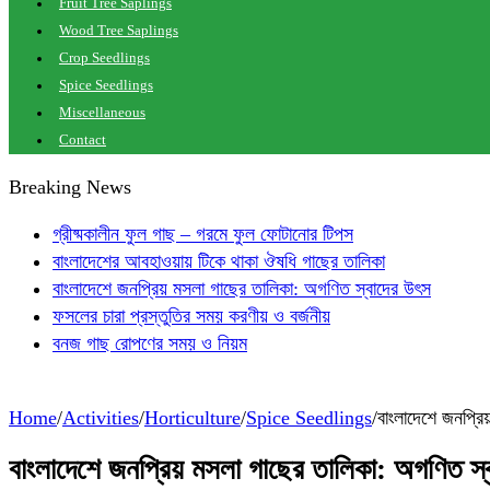
Fruit Tree Saplings
Wood Tree Saplings
Crop Seedlings
Spice Seedlings
Miscellaneous
Contact
Breaking News
গ্রীষ্মকালীন ফুল গাছ – গরমে ফুল ফোটানোর টিপস
বাংলাদেশের আবহাওয়ায় টিকে থাকা ঔষধি গাছের তালিকা
বাংলাদেশে জনপ্রিয় মসলা গাছের তালিকা: অগণিত স্বাদের উৎস
ফসলের চারা প্রস্তুতির সময় করণীয় ও বর্জনীয়
বনজ গাছ রোপণের সময় ও নিয়ম
Home
/
Activities
/
Horticulture
/
Spice Seedlings
/
বাংলাদেশে জনপ্রি
বাংলাদেশে জনপ্রিয় মসলা গাছের তালিকা: অগণিত স্