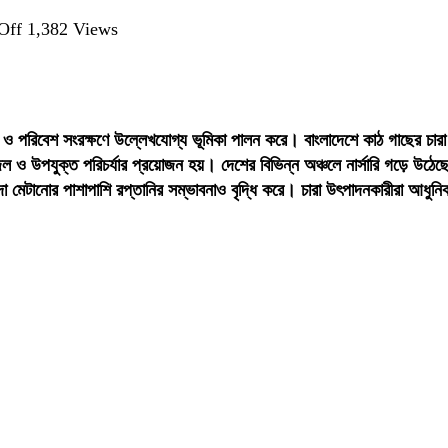
on
Off
1,382 Views
বাংলাদেশে
কাঠ
গাছের
চারা
য়ন ও পরিবেশ সংরক্ষণে উল্লেখযোগ্য ভূমিকা পালন করে। বাংলাদেশে কাঠ গাছের চারা
উৎপাদন:
ল ও উপযুক্ত পরিচর্যার প্রয়োজন হয়। দেশের বিভিন্ন অঞ্চলে নার্সারি গড়ে উঠ
লাভজনক
িদা মেটানোর পাশাপাশি রপ্তানির সম্ভাবনাও বৃদ্ধি করে। চারা উৎপাদনকারীরা আধুন
উদ্যোগের
সম্ভাবনা