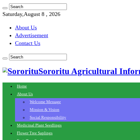
Saturday,August 8 , 2026
About Us
Advertisement
Contact Us
Sororitu Agricultural Infor
Home
About Us
Welcome Message
Mission & Vision
Social Responsibility
Medicinal Plant Seedlings
Flower Tree Saplings