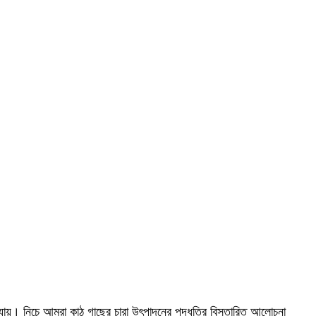
যায়। নিচে আমরা কাঠ গাছের চারা উৎপাদনের পদ্ধতির বিস্তারিত আলোচনা