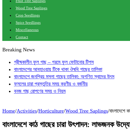
Fruit Tree Saplings
Wood Tree Saplings
Crop Seedlings
Spice Seedlings
Miscellaneous
Contact
Breaking News
গ্রীষ্মকালীন ফুল গাছ – গরমে ফুল ফোটানোর টিপস
বাংলাদেশের আবহাওয়ায় টিকে থাকা ঔষধি গাছের তালিকা
বাংলাদেশে জনপ্রিয় মসলা গাছের তালিকা: অগণিত স্বাদের উৎস
ফসলের চারা প্রস্তুতির সময় করণীয় ও বর্জনীয়
বনজ গাছ রোপণের সময় ও নিয়ম
Home
/
Activities
/
Horticulture
/
Wood Tree Saplings
/
বাংলাদেশে ক
বাংলাদেশে কাঠ গাছের চারা উৎপাদন: লাভজনক উদ্যো