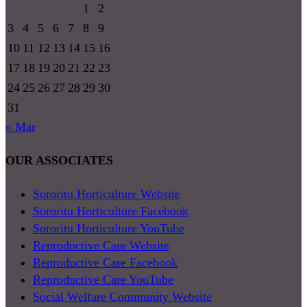
1
2
3
4
5
6
7
8
9
10
11
12
13
14
15
16
17
18
19
20
21
22
23
24
25
26
27
28
29
30
31
« Mar
OUR ASSOCIATES
Sororitu Horticulture Website
Sororitu Horticulture Facebook
Sororitu Horticulture YouTube
Reproductive Care Website
Reproductive Care Facebook
Reproductive Care YouTube
Social Welfare Community Website