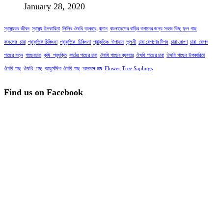
January 28, 2020
স্বাস্থ্যকর জীবন
স্বাস্থ্য উপকারিতা
লিলির ঔষধি ব্যবহার
বাগান
বাংলাদেশের বাড়ির বাগানের জন্য সহজ কিছু ফুল গাছ
ফসলের_চারা
প্রাকৃতিক চিকিৎসা
প্রাকৃতিক_চিকিৎসা
প্রাকৃতিক_উপাদান
তুলসী
চারা রোপণের টিপস
চারা রোপণ
চারা_রোপণ
গাছের যত্ন
গাছেরচারা
কৃষি_প্রযুক্তি
কাঠের গাছের চারা
ঔষধি গাছের ব্যবহার
ঔষধি গাছের চারা
ঔষধি গাছের উপকারিতা
ঔষধি গাছ
ঔষধি_গাছ
আয়ুর্বেদিক ঔষধি গাছ
আনারস চাষ
Flower Tree Saplings
Find us on Facebook