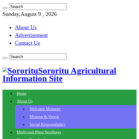
Sunday,August 9 , 2026
About Us
Advertisement
Contact Us
Sororitu Agricultural
Information Site
Home
About Us
Welcome Message
Mission & Vision
Social Responsibility
Medicinal Plant Seedlings