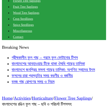
Flower Tree Saplings
Fruit Tree Saplings
Wood Tree Saplings
Crop Seedlings
Spice Seedlings
Miscellaneous
Contact
Breaking News
গ্রীষ্মকালীন ফুল গাছ – গরমে ফুল ফোটানোর টিপস
বাংলাদেশের আবহাওয়ায় টিকে থাকা ঔষধি গাছের তালিকা
বাংলাদেশে জনপ্রিয় মসলা গাছের তালিকা: অগণিত স্বাদের উৎস
ফসলের চারা প্রস্তুতির সময় করণীয় ও বর্জনীয়
বনজ গাছ রোপণের সময় ও নিয়ম
Home
/
Activities
/
Horticulture
/
Flower Tree Saplings
/
বাংলাদেশের রঙিন ফুল গাছ – ছবি ও পরিচর্যা টিপসসহ