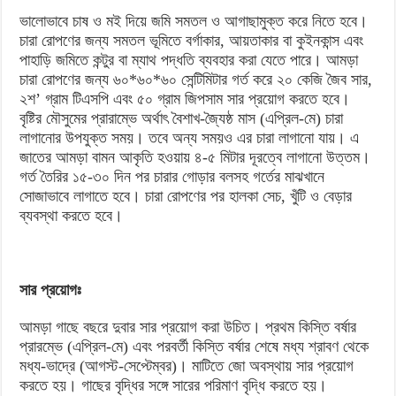
ভালোভাবে চাষ ও মই দিয়ে জমি সমতল ও আগাছামুক্ত করে নিতে হবে।
চারা রোপণের জন্য সমতল ভূমিতে বর্গাকার, আয়তাকার বা কুইনকান্স এবং
পাহাড়ি জমিতে কন্টুর বা ম্যাথ পদ্ধতি ব্যবহার করা যেতে পারে। আমড়া
চারা রোপণের জন্য ৬০*৬০*৬০ সেন্টিমিটার গর্ত করে ২০ কেজি জৈব সার,
২শ’ গ্রাম টিএসপি এবং ৫০ গ্রাম জিপসাম সার প্রয়োগ করতে হবে।
বৃষ্টির মৌসুমের প্রারাম্ভে অর্থাৎ বৈশাখ-জ্যৈষ্ঠ মাস (এপ্রিল-মে) চারা
লাগানোর উপযুক্ত সময়। তবে অন্য সময়ও এর চারা লাগানো যায়। এ
জাতের আমড়া বামন আকৃতি হওয়ায় ৪-৫ মিটার দূরত্বে লাগানো উত্তম।
গর্ত তৈরির ১৫-৩০ দিন পর চারার গোড়ার বলসহ গর্তের মাঝখানে
সোজাভাবে লাগাতে হবে। চারা রোপণের পর হালকা সেচ, খুঁটি ও বেড়ার
ব্যবস্থা করতে হবে।
সার প্রয়োগঃ
আমড়া গাছে বছরে দুবার সার প্রয়োগ করা উচিত। প্রথম কিস্তি বর্ষার
প্রারম্ভে (এপ্রিল-মে) এবং পরবর্তী কিস্তি বর্ষার শেষে মধ্য শ্রাবণ থেকে
মধ্য-ভাদ্রে (আগস্ট-সেপ্টেম্বর)। মাটিতে জো অবস্থায় সার প্রয়োগ
করতে হয়। গাছের বৃদ্ধির সঙ্গে সারের পরিমাণ বৃদ্ধি করতে হয়।