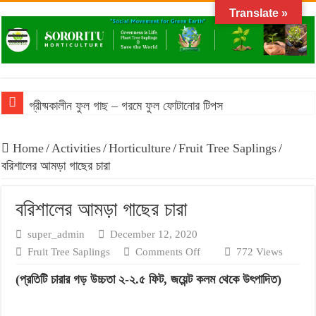
Translate »
গ্রীষ্মকালীন ফুল গাছ – গরমে ফুল ফোটানোর টিপস
বাংলাদেশের আবহাওয়ায় টিকে থাকা ঔষধি গাছের তালিকা
Home
/
Activities
/
Horticulture
/
Fruit Tree Saplings
/
বরিশালের আমড়া গাছের চারা
বরিশালের আমড়া গাছের চারা
super_admin
December 12, 2020
on
Fruit Tree Saplings
Comments Off
772 Views
বরিশালের
(প্রতিটি চারার গড় উচ্চতা ২-২.৫ ফিট, জয়েন্ট কলম থেকে উৎপাদিত)
আমড়া
গাছের