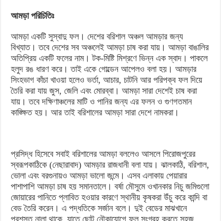
চারা
আমড়া পরিচিতিঃ
আমড়া একটি সুস্বাদু ফল। দেশের বরিশাল অঞ্চল আমড়ার জন্য
বিখ্যাত। তবে দেশের সব অঞ্চলেই আমড়া চাষ করা যায়। আমড়া বাঙালির
অতিপ্রিয় একটি ফলের নাম। টক-মিষ্টি মিশ্রণে ভিন্ন এক স্বাদ। পাকলে
হলুদ রঙ ধারণ করে। তাই একে গোল্ডেন আপেলও বলা হয়। আমড়ার
সিংহভাগ কাঁচা খাওয়া হলেও ভর্তা, আচার, চাটনি আর পরিপক্ব ফল দিয়ে
তৈরি করা যায় জুস, জেলি এবং মোরব্বা। আমড়া সারা দেশেই চাষ করা
যায়। তবে দক্ষিণাঞ্চলের মাটি ও পানির জন্য এর ফলন ও গুণগতমান
কাঙ্ক্ষিত হয়। আর তাই বরিশালের আমড়া সারা দেশে নামকরা।
প্রসিদ্ধ হিসেবে সবাই বরিশালের আমড়া বললেও আসলে পিরোজপুরের
স্বরূপকাঠিকে (নেছারাবাদ) আমড়ার রাজধানী বলা যায়। ঝালকাঠি, বরিশাল,
ভোলা এবং বরগুনায়ও আমড়া ভালো জন্মে। এসব এলাকায় পেয়ারার
পাশাপাশি আমড়া চাষ হয় সমানতালে। বর্ষা মৌসুমে ওখানকার নিচু জমিগুলো
জোয়ারের পানিতে প্লাবিত হওয়ার কারণে স্থানীয় কৃষকরা উঁচু করে কান্দি বা
বেড তৈরি করেন। এ পদ্ধতিকে সর্জান বলে। দুই বেডের মাঝখানে
প্রশস্ত নালা থাকে, যাতে ছোট নৌকাযোগে ফল সংগ্রহ করতে সহজ