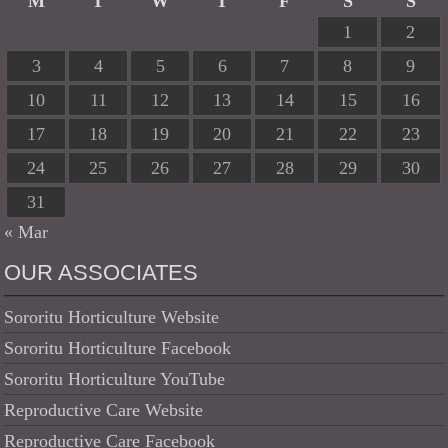
M
T
W
T
F
S
S
1
2
3
4
5
6
7
8
9
10
11
12
13
14
15
16
17
18
19
20
21
22
23
24
25
26
27
28
29
30
31
« Mar
OUR ASSOCIATES
Sororitu Horticulture Website
Sororitu Horticulture Facebook
Sororitu Horticulture YouTube
Reproductive Care Website
Reproductive Care Facebook