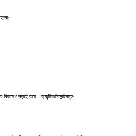
 হলো:
ের বিরুদ্ধে লড়াই করে। অ্যান্টিঅক্সিডেন্টসমূহ: