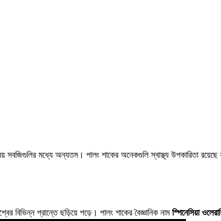
িয় সবজিগুলির মধ্যে অন্যতম। পালং শাকের অনেকগুলি স্বাস্থ্য উপকারিতা রয়েছে
ের বিভিন্ন প্রান্তে ছড়িয়ে পড়ে। পালং শাকের বৈজ্ঞানিক নাম
স্পিনেসিয়া ওলেরাস