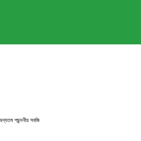
অন্যতম পছন্দনীয় সবজি