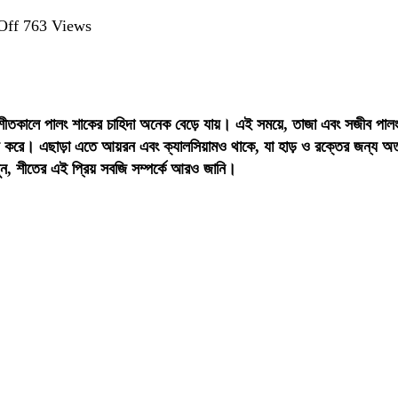
on
Off
763 Views
পালং
শাক:
শীতের
অন্যতম
শীতকালে পালং শাকের চাহিদা অনেক বেড়ে যায়। এই সময়ে, তাজা এবং সজীব পালং
পছন্দনীয়
্য করে। এছাড়া এতে আয়রন এবং ক্যালসিয়ামও থাকে, যা হাড় ও রক্তের জন্য অত্
সবজি
ন, শীতের এই প্রিয় সবজি সম্পর্কে আরও জানি।