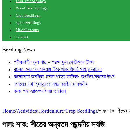
Fruit Tree Saplings
Wood Tree Saplings
Crop Seedlings
Spice Seedlings
Miscellaneous
Contact
Breaking News
গ্রীষ্মকালীন ফুল গাছ – গরমে ফুল ফোটানোর টিপস
বাংলাদেশের আবহাওয়ায় টিকে থাকা ঔষধি গাছের তালিকা
বাংলাদেশে জনপ্রিয় মসলা গাছের তালিকা: অগণিত স্বাদের উৎস
ফসলের চারা প্রস্তুতির সময় করণীয় ও বর্জনীয়
বনজ গাছ রোপণের সময় ও নিয়ম
Home
/
Activities
/
Horticulture
/
Crop Seedlings
/
পালং শাক: শীতের 
পালং শাক: শীতের অন্যতম পছন্দনীয় সবজি