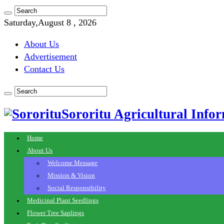
Saturday,August 8 , 2026
About Us
Advertisement
Contact Us
Sororitu Agricultural Infor
Home
About Us
Welcome Message
Mission & Vision
Social Responsibility
Medicinal Plant Seedlings
Flower Tree Saplings