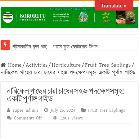
Translate »
গ্রীষ্মকালীন ফুল গাছ – গরমে ফুল ফোটানোর টিপস
বাংলাদেশের আবহাওয়ায় টিকে থাকা ঔষধি গাছের তালিকা
Home
/
Activities
/
Horticulture
/
Fruit Tree Saplings
/
বাংলাদেশে জনপ্রিয় মসলা গাছের তালিকা: অগণিত স্বাদের উৎস
নারিকেল গাছের চারা চাষের সহজ পদক্ষেপসমূহ: একটি পূর্ণাঙ্গ গাইড
ফসলের চারা প্রস্তুতির সময় করণীয় ও বর্জনীয়
নারিকেল গাছের চারা চাষের সহজ পদক্ষেপসমূহ:
বনজ গাছ রোপণের সময় ও নিয়ম
একটি পূর্ণাঙ্গ গাইড
super_admin
July 25, 2024
Fruit Tree Saplings
on
Comments Off
1,901 Views
নারিকেল
গাছের