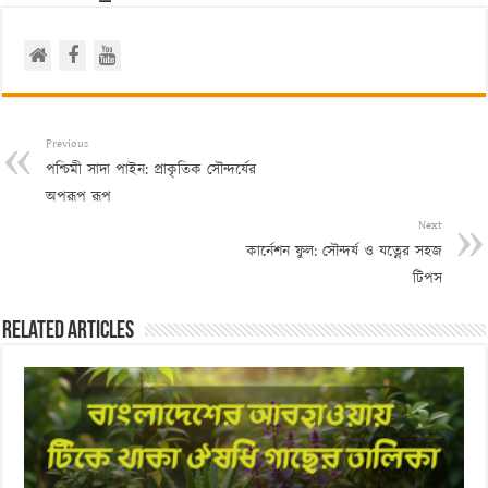
Previous
পশ্চিমী সাদা পাইন: প্রাকৃতিক সৌন্দর্যের
অপরূপ রূপ
Next
কার্নেশন ফুল: সৌন্দর্য ও যত্নের সহজ
টিপস
Related Articles