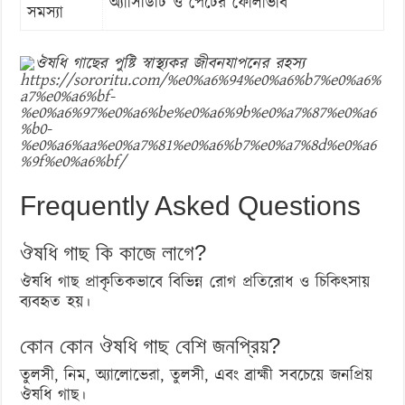
অ্যাসিডিটি ও পেটের ফোলাভাব
সমস্যা
https://sororitu.com/%e0%a6%94%e0%a6%b7%e0%a6%
a7%e0%a6%bf-
%e0%a6%97%e0%a6%be%e0%a6%9b%e0%a7%87%e0%a6
%b0-
%e0%a6%aa%e0%a7%81%e0%a6%b7%e0%a7%8d%e0%a6
%9f%e0%a6%bf/
Frequently Asked Questions
ঔষধি গাছ কি কাজে লাগে?
ঔষধি গাছ প্রাকৃতিকভাবে বিভিন্ন রোগ প্রতিরোধ ও চিকিৎসায়
ব্যবহৃত হয়।
কোন কোন ঔষধি গাছ বেশি জনপ্রিয়?
তুলসী, নিম, অ্যালোভেরা, তুলসী, এবং ব্রাহ্মী সবচেয়ে জনপ্রিয়
ঔষধি গাছ।