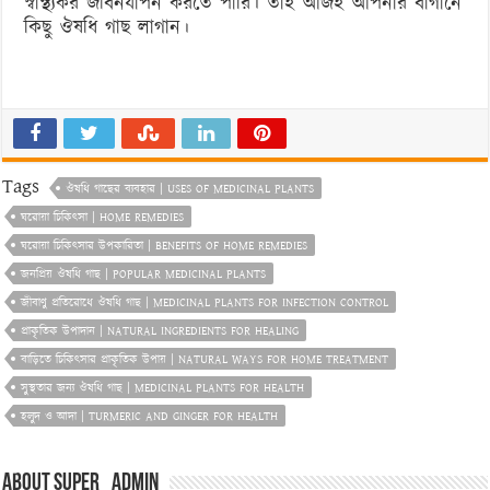
স্বাস্থ্যকর জীবনযাপন করতে পারি। তাই আজই আপনার বাগানে
কিছু ঔষধি গাছ লাগান।
Tags
ঔষধি গাছের ব্যবহার | USES OF MEDICINAL PLANTS
ঘরোয়া চিকিৎসা | HOME REMEDIES
ঘরোয়া চিকিৎসার উপকারিতা | BENEFITS OF HOME REMEDIES
জনপ্রিয় ঔষধি গাছ | POPULAR MEDICINAL PLANTS
জীবাণু প্রতিরোধে ঔষধি গাছ | MEDICINAL PLANTS FOR INFECTION CONTROL
প্রাকৃতিক উপাদান | NATURAL INGREDIENTS FOR HEALING
বাড়িতে চিকিৎসার প্রাকৃতিক উপায় | NATURAL WAYS FOR HOME TREATMENT
সুস্থতার জন্য ঔষধি গাছ | MEDICINAL PLANTS FOR HEALTH
হলুদ ও আদা | TURMERIC AND GINGER FOR HEALTH
About super_admin