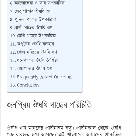
অ্যালোভেরা ও তার উপকারিতা
লেবু পাতার ঔষধি গুণ
পুদিনা পাতার উপকারিতা
ব্রাহ্মী গাছের ঔষধি গুণ
মেথি গাছের উপকারিতা
কর্পুরের ঔষধি ব্যবহার
গোল মরিচের ঔষধি গুণ
ধনেপাতার ঔষধি বৈশিষ্ট্য
লঙ্কাপাতার ঔষধি গুণ
Frequently Asked Questions
Conclusion
জনপ্রিয় ঔষধি গাছের পরিচিতি
ঔষধি গাছ মানুষের প্রাচীনতম বন্ধু। প্রাচীনকাল থেকে ঔষধি
গাছ ব্যবহৃত হয়ে আসছে। এই গাছগুলো আমাদের প্রাকৃতিক