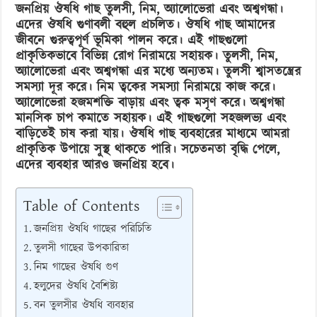
ঘরোয়া
জনপ্রিয় ঔষধি গাছ তুলসী, নিম, অ্যালোভেরা এবং অশ্বগন্ধা।
চিকিৎসার
এদের ঔষধি গুণাবলী বহুল প্রচলিত। ঔষধি গাছ আমাদের
জীবনে গুরুত্বপূর্ণ ভূমিকা পালন করে। এই গাছগুলো
সেরা
প্রাকৃতিকভাবে বিভিন্ন রোগ নিরাময়ে সহায়ক। তুলসী, নিম,
পছন্দ
অ্যালোভেরা এবং অশ্বগন্ধা এর মধ্যে অন্যতম। তুলসী শ্বাসতন্ত্রের
সমস্যা দূর করে। নিম ত্বকের সমস্যা নিরাময়ে কাজ করে।
অ্যালোভেরা হজমশক্তি বাড়ায় এবং ত্বক মসৃণ করে। অশ্বগন্ধা
মানসিক চাপ কমাতে সহায়ক। এই গাছগুলো সহজলভ্য এবং
বাড়িতেই চাষ করা যায়। ঔষধি গাছ ব্যবহারের মাধ্যমে আমরা
প্রাকৃতিক উপায়ে সুস্থ থাকতে পারি। সচেতনতা বৃদ্ধি পেলে,
এদের ব্যবহার আরও জনপ্রিয় হবে।
Table of Contents
জনপ্রিয় ঔষধি গাছের পরিচিতি
তুলসী গাছের উপকারিতা
নিম গাছের ঔষধি গুণ
হলুদের ঔষধি বৈশিষ্ট্য
বন তুলসীর ঔষধি ব্যবহার