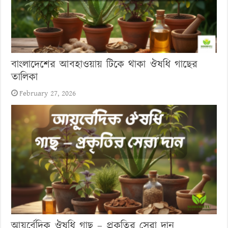
বাংলাদেশের আবহাওয়ায় টিকে থাকা ঔষধি গাছের
তালিকা
February 27, 2026
আয়ুর্বেদিক ঔষধি গাছ – প্রকৃতির সেরা দান