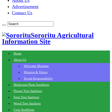
About Us
Advertisement
Contact Us
Sororitu Agricultural
Information Site
Home
About Us
Welcome Message
Mission & Vision
Social Responsibility
Medicinal Plant Seedlings
Flower Tree Saplings
Fruit Tree Saplings
Wood Tree Saplings
Crop Seedlings