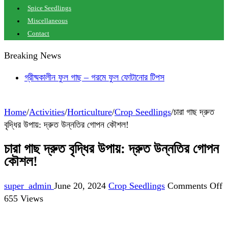
Spice Seedlings
Miscellaneous
Contact
Breaking News
গ্রীষ্মকালীন ফুল গাছ – গরমে ফুল ফোটানোর টিপস
বাংলাদেশের আবহাওয়ায় টিকে থাকা ঔষধি গাছের তালিকা
Home
/
Activities
/
Horticulture
/
Crop Seedlings
/
চারা গাছ দ্রুত
বৃদ্ধির উপায়: দ্রুত উন্নতির গোপন কৌশল!
চারা গাছ দ্রুত বৃদ্ধির উপায়: দ্রুত উন্নতির গোপন
কৌশল!
o
super_admin
June 20, 2024
Crop Seedlings
Comments Off
চা
655 Views
গ
দ্