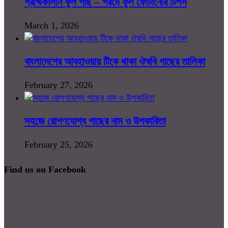
গ্রীষ্মকালীন ফুল গাছ – গরমে ফুল ফোটানোর টিপস
March 1, 2026
বাংলাদেশের আবহাওয়ায় টিকে থাকা ঔষধি গাছের তালিকা
February 27, 2026
সহজে রোপণযোগ্য গাছের নাম ও উপকারিতা
February 25, 2026
Find us on Facebook