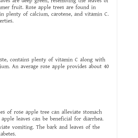
leaves are deep green, resembling the leaves of
mer fruit. Rose apple trees are found in
in plenty of calcium, carotene, and vitamin C.
rties.
aste, contains plenty of vitamin C along with
cium. An average rose apple provides about 40
s of rose apple tree can alleviate stomach
 apple leaves can be beneficial for diarrhea.
eviate vomiting. The bark and leaves of the
abetes.