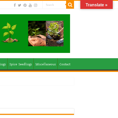
Translate »
ings
Spice Seedlings
Miscellaneous
Contact