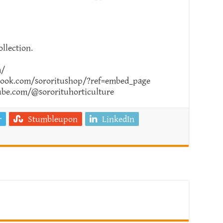
llection.
m/
book.com/sororitushop/?ref=embed_page
be.com/@sororituhorticulture
r
Stumbleupon
LinkedIn