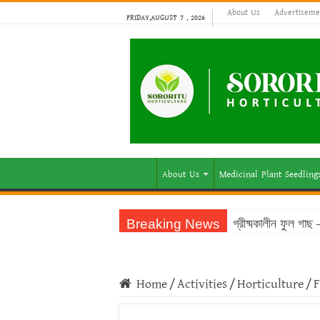
About Us
Advertiseme
FRIDAY,AUGUST 7 , 2026
About Us
Medicinal Plant Seedling
Breaking News
গ্রীষ্মকালীন ফুল গা
Home
/
Activities
/
Horticulture
/
F