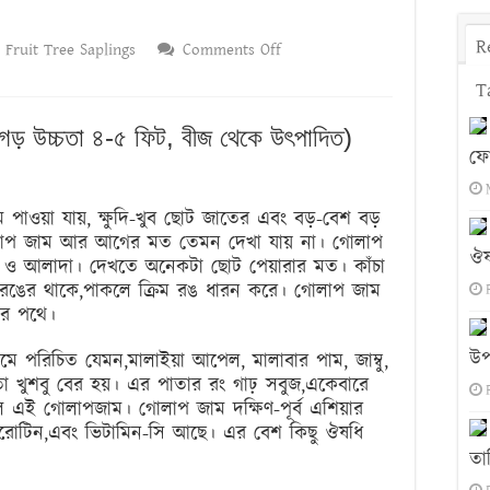
R
on
Fruit Tree Saplings
Comments Off
গোলাপ
T
জাম
গাছের
র গড় উচ্চতা ৪-৫ ফিট, বীজ থেকে উৎপাদিত)
ফো
চারা
পাওয়া যায়, ক্ষুদি-খুব ছোট জাতের এবং বড়-বেশ বড়
োলাপ জাম আর আগের মত তেমন দেখা যায় না। গোলাপ
ঔষ
াদ ও আলাদা। দেখতে অনেকটা ছোট পেয়ারার মত। কাঁচা
 রঙের থাকে,পাকলে ক্রিম রঙ ধারন করে। গোলাপ জাম
তির পথে।
উপ
নামে পরিচিত যেমন,মালাইয়া আপেল, মালাবার পাম, জাম্বু,
 খুশবু বের হয়। এর পাতার রং গাঢ় সবুজ,একেবারে
ল এই গোলাপজাম। গোলাপ জাম দক্ষিণ-পূর্ব এশিয়ার
্যারোটিন,এবং ভিটামিন-সি আছে। এর বেশ কিছু ঔষধি
তা