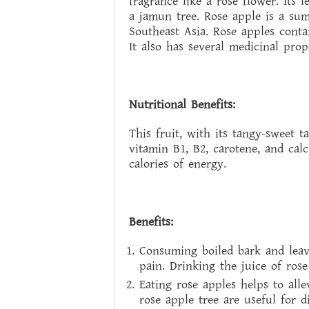
fragrance like a rose flower. Its 
a jamun tree. Rose apple is a sum
Southeast Asia. Rose apples conta
It also has several medicinal prope
Nutritional Benefits:
This fruit, with its tangy-sweet t
vitamin B1, B2, carotene, and cal
calories of energy.
Benefits:
Consuming boiled bark and leave
pain. Drinking the juice of rose
Eating rose apples helps to all
rose apple tree are useful for di