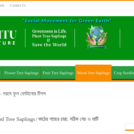
ent
Contact Us
s
Flower Tree Saplings
Fruit Tree Saplings
Wood Tree Saplings
Crop Seedli
ছ – গরমে ফুল ফোটানোর টিপস
য় টিকে থাকা ঔষধি গাছের তালিকা
সলা গাছের তালিকা: অগণিত স্বাদের উৎস
d Tree Saplings
/
কাঠের গাছের চারা: সঠিক সেচ ও মাটি
ির সময় করণীয় ও বর্জনীয়