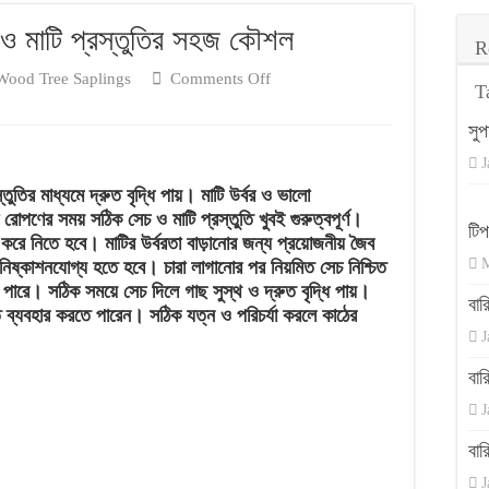
য় ও নিয়ম
 ও মাটি প্রস্তুতির সহজ কৌশল
R
on
Wood Tree Saplings
Comments Off
T
কাঠের
সুপ
গাছের
চারা:
J
সঠিক
ুতির মাধ্যমে দ্রুত বৃদ্ধি পায়। মাটি উর্বর ও ভালো
সেচ
রোপণের সময় সঠিক সেচ ও মাটি প্রস্তুতি খুবই গুরুত্বপূর্ণ।
টি
ও
করে নিতে হবে। মাটির উর্বরতা বাড়ানোর জন্য প্রয়োজনীয় জৈব
M
িষ্কাশনযোগ্য হতে হবে। চারা লাগানোর পর নিয়মিত সেচ নিশ্চিত
মাটি
 পারে। সঠিক সময়ে সেচ দিলে গাছ সুস্থ ও দ্রুত বৃদ্ধি পায়।
প্রস্তুতির
বা
্ধতি ব্যবহার করতে পারেন। সঠিক যত্ন ও পরিচর্যা করলে কাঠের
সহজ
J
কৌশল
বা
J
বা
J