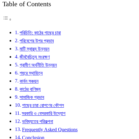
Table of Contents
পরিচিতি: কাঠের গাছের চারা
পরিবেশের উপর প্রভাব
মাটি স্বাস্থ্য উন্নয়ন
জীববৈচিত্র্য সংরক্ষণ
গ্রামীণ অর্থনীতি উন্নয়ন
শহুরে স্থায়িত্ব
কার্বন সঞ্চয়ন
কাঠের বাণিজ্য
সামাজিক প্রভাব
গাছের চারা রোপণের কৌশল
সরকারি ও বেসরকারি উদ্যোগ
ভবিষ্যতের পরিকল্পনা
Frequently Asked Questions
Conclusion