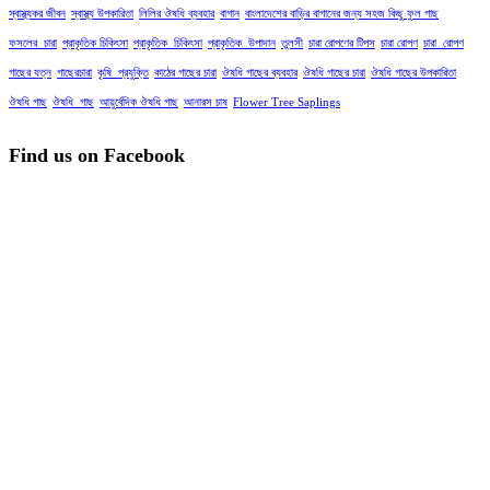
স্বাস্থ্যকর জীবন
স্বাস্থ্য উপকারিতা
লিলির ঔষধি ব্যবহার
বাগান
বাংলাদেশের বাড়ির বাগানের জন্য সহজ কিছু ফুল গাছ
ফসলের_চারা
প্রাকৃতিক চিকিৎসা
প্রাকৃতিক_চিকিৎসা
প্রাকৃতিক_উপাদান
তুলসী
চারা রোপণের টিপস
চারা রোপণ
চারা_রোপণ
গাছের যত্ন
গাছেরচারা
কৃষি_প্রযুক্তি
কাঠের গাছের চারা
ঔষধি গাছের ব্যবহার
ঔষধি গাছের চারা
ঔষধি গাছের উপকারিতা
ঔষধি গাছ
ঔষধি_গাছ
আয়ুর্বেদিক ঔষধি গাছ
আনারস চাষ
Flower Tree Saplings
Find us on Facebook