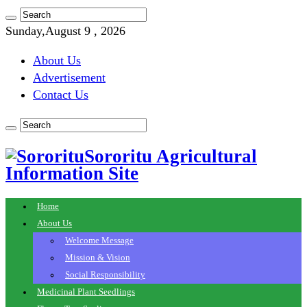
Sunday,August 9 , 2026
About Us
Advertisement
Contact Us
Sororitu Agricultural
Information Site
Home
About Us
Welcome Message
Mission & Vision
Social Responsibility
Medicinal Plant Seedlings