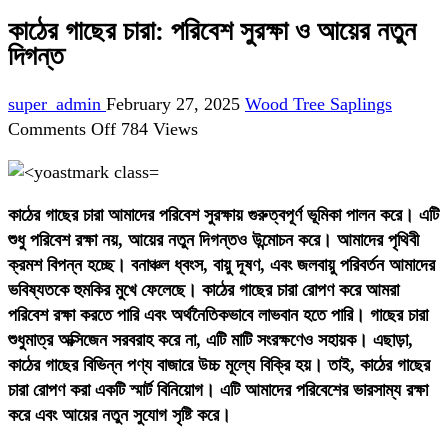
কাঠের গাছের চারা: পরিবেশ সুরক্ষা ও আয়ের নতুন
দিগন্ত
super_admin
February 27, 2025
Wood Tree Saplings
on
Comments Off
784 Views
কাঠের
গাছের
চারা:
কাঠের গাছের চারা আমাদের পরিবেশ সুরক্ষায় গুরুত্বপূর্ণ ভূমিকা পালন করে। এটি
পরিবেশ
শুধু পরিবেশ রক্ষা নয়, আয়ের নতুন দিগন্তও উন্মোচন করে। আমাদের পৃথিবী
সুরক্ষা
ক্রমশ বিপন্ন হচ্ছে। বনাঞ্চল ধ্বংস, বায়ু দূষণ, এবং জলবায়ু পরিবর্তন আমাদের
ও
ভবিষ্যতকে হুমকির মুখে ফেলেছে। কাঠের গাছের চারা রোপণ করে আমরা
আয়ের
পরিবেশ রক্ষা করতে পারি এবং অর্থনৈতিকভাবে লাভবান হতে পারি। গাছের চারা
নতুন
শুধুমাত্র অক্সিজেন সরবরাহ করে না, এটি মাটি সংরক্ষণেও সহায়ক। এছাড়া,
দিগন্ত
কাঠের গাছের বিভিন্ন পণ্য বাজারে উচ্চ মূল্যে বিক্রি হয়। তাই, কাঠের গাছের
চারা রোপণ করা একটি স্মার্ট বিনিয়োগ। এটি আমাদের পরিবেশের ভারসাম্য রক্ষা
করে এবং আয়ের নতুন সুযোগ সৃষ্টি করে।