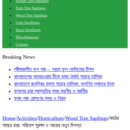
Flower Tree Saplings
Fruit Tree Saplings
Wood Tree Saplings
Crop Seedlings
Spice Seedlings
Miscellaneous
Contact
Breaking News
গ্রীষ্মকালীন ফুল গাছ – গরমে ফুল ফোটানোর টিপস
বাংলাদেশের আবহাওয়ায় টিকে থাকা ঔষধি গাছের তালিকা
বাংলাদেশে জনপ্রিয় মসলা গাছের তালিকা: অগণিত স্বাদের উৎস
ফসলের চারা প্রস্তুতির সময় করণীয় ও বর্জনীয়
বনজ গাছ রোপণের সময় ও নিয়ম
Home
/
Activities
/
Horticulture
/
Wood Tree Saplings
/
কাঠের
গাছের চারা: পরিবেশ সুরক্ষা ও আয়ের নতুন দিগন্ত