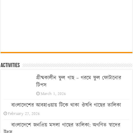
Activities
গ্রীষ্মকালীন ফুল গাছ – গরমে ফুল ফোটানোর
টিপস
March 1, 2026
বাংলাদেশের আবহাওয়ায় টিকে থাকা ঔষধি গাছের তালিকা
February 27, 2026
বাংলাদেশে জনপ্রিয় মসলা গাছের তালিকা: অগণিত স্বাদের
উৎস