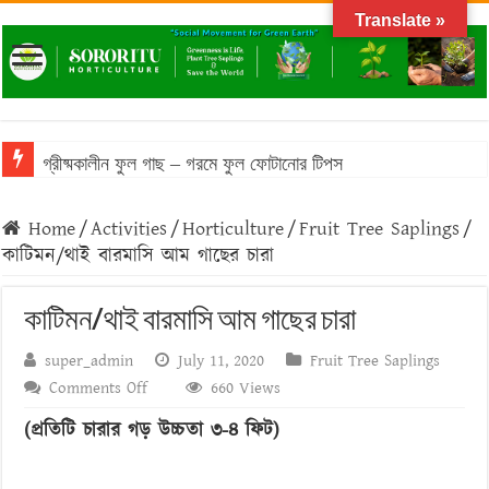
Translate »
গ্রীষ্মকালীন ফুল গাছ – গরমে ফুল ফোটানোর টিপস
বাংলাদেশের আবহাওয়ায় টিকে থাকা ঔষধি গাছের তালিকা
Home
/
Activities
/
Horticulture
/
Fruit Tree Saplings
/
বাংলাদেশে জনপ্রিয় মসলা গাছের তালিকা: অগণিত স্বাদের উৎস
কাটিমন/থাই বারমাসি আম গাছের চারা
ফসলের চারা প্রস্তুতির সময় করণীয় ও বর্জনীয়
কাটিমন/থাই বারমাসি আম গাছের চারা
বনজ গাছ রোপণের সময় ও নিয়ম
super_admin
July 11, 2020
Fruit Tree Saplings
on
Comments Off
660 Views
কাটিমন/
(প্রতিটি চারার গড় উচ্চতা ৩-৪ ফিট)
থাই
বারমাসি