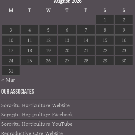
August 2026
M
T
W
T
F
S
S
1
2
3
4
5
6
7
8
9
10
11
12
13
14
15
16
17
18
19
20
21
22
23
24
25
26
27
28
29
30
31
« Mar
OUR ASSOCIATES
Sororitu Horticulture Website
Sororitu Horticulture Facebook
Sororitu Horticulture YouTube
Reproductive Care Website