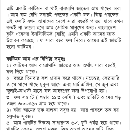
আম
এটি একটি কাটিমন বা থাই বারমাসি জাতের আম গাছের চারা
গাছের
। আম কম বেশি সবারই পছন্দের একটি ফল। কিন্ত পছন্দের
চারা
এই ফলটি যখন আমাদের দেশে সারা বছরই পাওয়া যাবে তখন
কতই না ভালো হবে আম প্রেমিক মানুষের জন্য। বাংলাদেশ
কৃষি গবেষণা ইনস্টিটিউট (বারি) এমনি একটি আমের জাত
উদ্ভাবন করেছে । যা সারা বছর ফল দিবে। আমের এই জাতটি
হলো কাটিমন।
কাটিমন আম এর বিশিষ্ট্য সমূহঃ
১। কাটিমন আম বারোমাসি জাতের আম অর্থাৎ সারা বছরই
ফল দিয়ে থাকে।
২। বছরে তিনবার ফল প্রদান করে থাকে। নভেম্বর, ফেব্রুয়ারি
ও মে মাসে গাছে মুকুল আসে এবং মার্চ-এপ্রিল, মে-জুন এবং
জুলাই-আগস্ট মাসে ফল আহরণের জন্য উপযোগী হয়।
৩। ফল লম্বাটে ( লম্বায় ১১.৩ সেমি ) এবং প্রতিটি আমের গড়
ওজন ৩০০-৩৫০ গ্রাম হয়ে থাকে।
৪। কাঁচা আমের ত্বক হালকা সবুজ হয়। আর পাকলে ত্বক হয়
হলুদাভ সুবজ।
৫। আম গাছটির উচ্চতা সাধারণত ৬-৭ ফুট পর্যন্ত হয়ে থাকে।
গাছটির কোনো অংশে মুকুল, কিছু অংশে আমের গুটি, কিছু