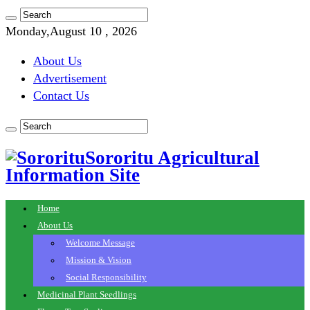
Monday,August 10 , 2026
About Us
Advertisement
Contact Us
Sororitu Agricultural
Information Site
Home
About Us
Welcome Message
Mission & Vision
Social Responsibility
Medicinal Plant Seedlings