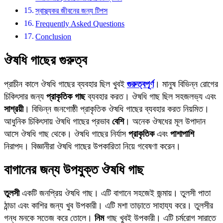
স্বাস্থ্যকর জীবনের জন্য টিপস
Frequently Asked Questions
Conclusion
ঔষধি গাছের গুরুত্ব
প্রাচীন কালে ঔষধি গাছের ব্যবহার ছিল খুবই
গুরুত্বপূর্ণ
। মানুষ বিভিন্ন রোগের
চিকিৎসার জন্য
প্রাকৃতিক গাছ
ব্যবহার করত। ঔষধি গাছ ছিল সহজলভ্য এবং
সাশ্রয়ী
। বিভিন্ন জনগোষ্ঠী প্রাকৃতিক ঔষধি গাছের ব্যবহার করত নিয়মিত।
আধুনিক চিকিৎসায় ঔষধি গাছের প্রভাব
বেশি
। অনেক ঔষধের মূল উপাদান
আসে ঔষধি গাছ থেকে। ঔষধি গাছের নির্যাস
প্রাকৃতিক
এবং
পাশাপাশি
নিরাপদ। বিজ্ঞানীরা ঔষধি গাছের উপকারিতা নিয়ে গবেষণা করেন।
বাগানের জন্য উপযুক্ত ঔষধি গাছ
তুলসী
একটি জনপ্রিয় ঔষধি গাছ। এটি বাগানে সহজেই জন্মায়। তুলসী পাতা
ঠান্ডা এবং কাশির জন্য খুব উপকারী। এটি মশা তাড়াতে সাহায্য করে। তুলসীর
গন্ধ মনকে সতেজ করে তোলে।
নিম
গাছ খুবই উপকারী। এটি চর্মরোগ সারাতে