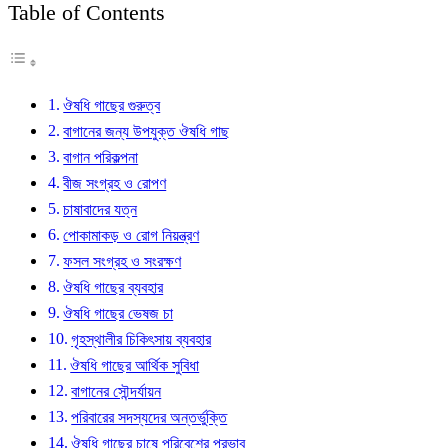
Table of Contents
ঔষধি গাছের গুরুত্ব
বাগানের জন্য উপযুক্ত ঔষধি গাছ
বাগান পরিকল্পনা
বীজ সংগ্রহ ও রোপণ
চাষাবাদের যত্ন
পোকামাকড় ও রোগ নিয়ন্ত্রণ
ফসল সংগ্রহ ও সংরক্ষণ
ঔষধি গাছের ব্যবহার
ঔষধি গাছের ভেষজ চা
গৃহস্থালীর চিকিৎসায় ব্যবহার
ঔষধি গাছের আর্থিক সুবিধা
বাগানের সৌন্দর্যায়ন
পরিবারের সদস্যদের অন্তর্ভুক্তি
ঔষধি গাছের চাষে পরিবেশের প্রভাব