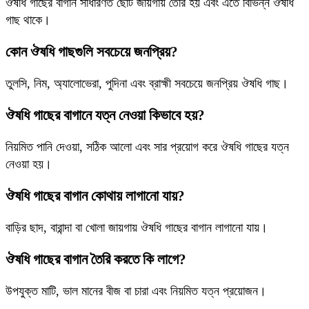
ঔষধি গাছের বাগান সাধারণত ছোট জায়গায় তৈরি হয় এবং এতে বিভিন্ন ঔষধি
গাছ থাকে।
কোন ঔষধি গাছগুলি সবচেয়ে জনপ্রিয়?
তুলসি, নিম, অ্যালোভেরা, পুদিনা এবং ব্রাহ্মী সবচেয়ে জনপ্রিয় ঔষধি গাছ।
ঔষধি গাছের বাগানে যত্ন নেওয়া কিভাবে হয়?
নিয়মিত পানি দেওয়া, সঠিক আলো এবং সার প্রয়োগ করে ঔষধি গাছের যত্ন
নেওয়া হয়।
ঔষধি গাছের বাগান কোথায় লাগানো যায়?
বাড়ির ছাদ, বারান্দা বা খোলা জায়গায় ঔষধি গাছের বাগান লাগানো যায়।
ঔষধি গাছের বাগান তৈরি করতে কি লাগে?
উপযুক্ত মাটি, ভাল মানের বীজ বা চারা এবং নিয়মিত যত্ন প্রয়োজন।