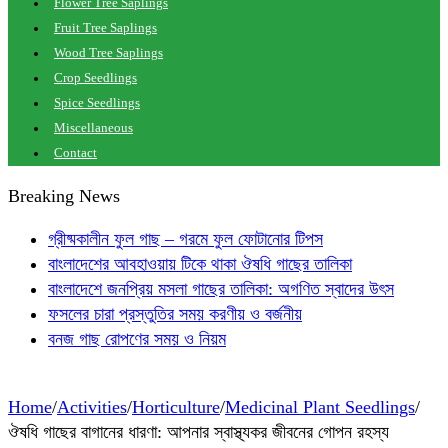
Flower Tree Saplings
Fruit Tree Saplings
Wood Tree Saplings
Crop Seedlings
Spice Seedlings
Miscellaneous
Contact
Breaking News
গ্রীষ্মকালীন ফুল গাছ – গরমে ফুল ফোটানোর টিপস
বাংলাদেশের আবহাওয়ায় টিকে থাকা ঔষধি গাছের তালিকা
বাংলাদেশে জনপ্রিয় মসলা গাছের তালিকা: অগণিত স্বাদের উৎস
ফসলের চারা প্রস্তুতির সময় করণীয় ও বর্জনীয়
বনজ গাছ রোপণের সময় ও নিয়ম
Home
/
Activities
/
Horticulture
/
Medicinal Plant Seedlings
/
ঔষধি গাছের বাগানের ধারণা: আপনার স্বাস্থ্যকর জীবনের গোপন রহস্য