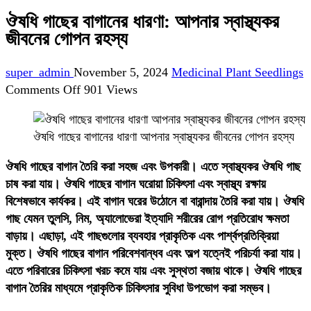
ঔষধি গাছের বাগানের ধারণা: আপনার স্বাস্থ্যকর
জীবনের গোপন রহস্য
super_admin
November 5, 2024
Medicinal Plant Seedlings
on
Comments Off
901 Views
ঔষধি
গাছের
ঔষধি গাছের বাগানের ধারণা আপনার স্বাস্থ্যকর জীবনের গোপন রহস্য
বাগানের
ধারণা:
ঔষধি গাছের বাগান তৈরি করা সহজ এবং উপকারী। এতে স্বাস্থ্যকর ঔষধি গাছ
আপনার
চাষ করা যায়। ঔষধি গাছের বাগান ঘরোয়া চিকিৎসা এবং স্বাস্থ্য রক্ষায়
স্বাস্থ্যকর
বিশেষভাবে কার্যকর। এই বাগান ঘরের উঠোনে বা বারান্দায় তৈরি করা যায়। ঔষধি
জীবনের
গাছ যেমন তুলসি, নিম, অ্যালোভেরা ইত্যাদি শরীরের রোগ প্রতিরোধ ক্ষমতা
গোপন
বাড়ায়। এছাড়া, এই গাছগুলোর ব্যবহার প্রাকৃতিক এবং পার্শ্বপ্রতিক্রিয়া
রহস্য
মুক্ত। ঔষধি গাছের বাগান পরিবেশবান্ধব এবং অল্প যত্নেই পরিচর্যা করা যায়।
এতে পরিবারের চিকিৎসা খরচ কমে যায় এবং সুস্থতা বজায় থাকে। ঔষধি গাছের
বাগান তৈরির মাধ্যমে প্রাকৃতিক চিকিৎসার সুবিধা উপভোগ করা সম্ভব।