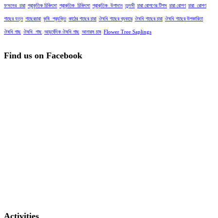
ফসলের_চারা
প্রাকৃতিক চিকিৎসা
প্রাকৃতিক_চিকিৎসা
প্রাকৃতিক_উপাদান
তুলসী
চারা রোপণের টিপস
চারা রোপণ
চারা_রোপণ
গাছের যত্ন
গাছেরচারা
কৃষি_প্রযুক্তি
কাঠের গাছের চারা
ঔষধি গাছের ব্যবহার
ঔষধি গাছের চারা
ঔষধি গাছের উপকারিতা
ঔষধি গাছ
ঔষধি_গাছ
আয়ুর্বেদিক ঔষধি গাছ
আনারস চাষ
Flower Tree Saplings
Find us on Facebook
Activities