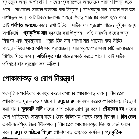
স্বাস্থ্যের জন্য অপরিহার্য। গাছের প্রকারভেদে জলসেচের পরিমাণ ভিন্ন হতে
পারে। সাধারণত সকালে জলসেচ করা উত্তম। তাপমাত্রা কম থাকলে জল কম
বাষ্পীভূত হয়। অতিরিক্ত জলসেচ গাছের শিকড় পচানোর কারণ হতে পারে।
তাই
পর্যাপ্ত জলসেচ
বজায় রাখা উচিত। সঠিক সার প্রয়োগ গাছের বৃদ্ধির জন্য
অপরিহার্য।
প্রাকৃতিক সার
ব্যবহার করা উত্তম। এই সারগুলি গাছের জন্য
নিরাপদ এবং স্বাস্থ্যকর। প্রায় তিন মাস পরপর সার প্রয়োগ করা উচিত।
গাছের বৃদ্ধির সময় বেশি সার প্রয়োজন। সার প্রয়োগের সময় মাটি ভালোভাবে
মিশিয়ে দিতে হবে।
অতিরিক্ত সার
গাছের ক্ষতি করতে পারে। তাই সঠিক
পরিমাণে সার প্রয়োগ করা উচিত।
পোকামাকড় ও রোগ নিয়ন্ত্রণ
প্রাকৃতিক প্রতিকার ব্যবহার করলে বাগানের পোকামাকড় কমে।
নিম তেল
পোকামাকড় দূর করতে সহায়ক।
রসুনের রস
ব্যবহার করেও পোকামাকড় নিয়ন্ত্রণ
করা যায়।
মুলতানি মাটি
গাছের পাতা থেকে রোগ দূর করে।
পেঁয়াজের রস
গাছের
রোগ প্রতিরোধে সাহায্য করে। জৈব কীটনাশক গাছের জন্য নিরাপদ।
নিম তেল
একটি জনপ্রিয় জৈব কীটনাশক।
নিম তেল
পোকামাকড়ের ডিম ও লার্ভা ধ্বংস
করে।
রসুন ও মরিচের মিশ্রণ
পোকামাকড় তাড়াতে কার্যকর।
প্রাকৃতিক