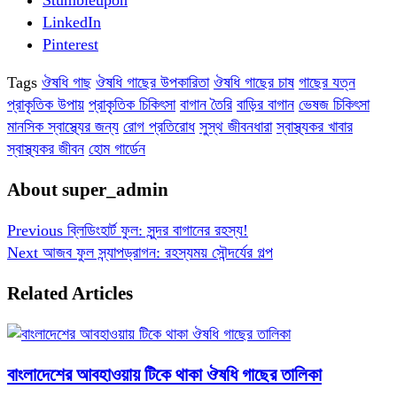
LinkedIn
Pinterest
Tags
ঔষধি গাছ
ঔষধি গাছের উপকারিতা
ঔষধি গাছের চাষ
গাছের যত্ন
প্রাকৃতিক উপায়
প্রাকৃতিক চিকিৎসা
বাগান তৈরি
বাড়ির বাগান
ভেষজ চিকিৎসা
মানসিক স্বাস্থ্যের জন্য
রোগ প্রতিরোধ
সুস্থ জীবনধারা
স্বাস্থ্যকর খাবার
স্বাস্থ্যকর জীবন
হোম গার্ডেন
About super_admin
Previous
ব্লিডিংহার্ট ফুল: সুন্দর বাগানের রহস্য!
Next
আজব ফুল স্ন্যাপড্রাগন: রহস্যময় সৌন্দর্যের গল্প
Related Articles
বাংলাদেশের আবহাওয়ায় টিকে থাকা ঔষধি গাছের তালিকা