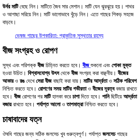
উর্বর মাটি
বেছে নিন। মাটিতে জৈব সার মেশান। মাটি যেন ঝুরঝুরে হয়। পাথর
ও আগাছা সরিয়ে নিন। মাটি ভালোভাবে খুঁড়ে নিন। এতে গাছের শিকড় সহজে
বাড়বে।
ভেষজ গাছের উপকারিতা: প্রাকৃতিক সুস্থতার রহস্য
বীজ সংগ্রহ ও রোপণ
সুস্থ এবং পরিপক্ক
বীজ
চিহ্নিত করতে হবে।
বীজ
শুকনো এবং
পোকা মুক্ত
হওয়া উচিত।
বিশ্বাসযোগ্য উৎস
থেকে
বীজ
সংগ্রহ করা বাঞ্ছনীয়।
বীজের
আকার
ও
রঙ
দেখে
সেরা বীজ
বাছাই করা যায়।
মাটির আর্দ্রতা
ও
সঠিক পরিবেশ
নিশ্চিত করতে হবে।
রোপণের সময়
মাটির গভীরতা
ও
বীজের দূরত্ব
বজায় রাখতে
হবে।
বীজ
রোপণের পর
মাটি
হালকা করে
চাপা
দিতে হবে।
পানি
ছিটিয়ে
আর্দ্রতা
বজায়
রাখতে হবে।
পর্যাপ্ত আলো
ও
তাপমাত্রা
নিশ্চিত করতে হবে।
চাষাবাদের যত্ন
ঔষধি গাছের জন্য সঠিক জলসেচ খুব গুরুত্বপূর্ণ। পর্যাপ্ত
জলসেচ
গাছের