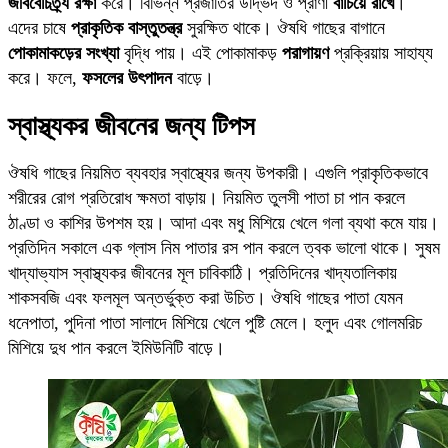
জীববৈচিত্র্য রক্ষা
করে। বিভিন্ন প্রজাতির উদ্ভিদ ও প্রাণী
বাঁচিয়ে রাখে
।
এদের চাষে
প্রাকৃতিক বাস্তুতন্ত্র
সুরক্ষিত থাকে। ঔষধি গাছের বাগানে
পোকামাকড়ের সংখ্যা
বৃদ্ধি পায়। এই পোকামাকড়
পরাগায়ণ
প্রক্রিয়ায় সাহায্য
করে। ফলে,
ফসলের উৎপাদন
বাড়ে।
স্বাস্থ্যকর জীবনের জন্য টিপস
ঔষধি গাছের নিয়মিত ব্যবহার স্বাস্থ্যের জন্য উপকারী। এগুলি প্রাকৃতিকভাবে
শরীরের রোগ প্রতিরোধ ক্ষমতা বাড়ায়। নিয়মিত তুলসী পাতা চা পান করলে
ঠাণ্ডা ও কাশির উপশম হয়। আদা এবং মধু মিশিয়ে খেলে গলা ব্যথা কমে যায়।
প্রতিদিন সকালে এক গ্লাস নিম পাতার রস পান করলে ত্বক ভালো থাকে। সুষম
খাদ্যাভ্যাস স্বাস্থ্যকর জীবনের মূল চাবিকাঠি। প্রতিদিনের খাদ্যতালিকায়
শাকসবজি এবং ফলমূল অন্তর্ভুক্ত করা উচিত। ঔষধি গাছের পাতা যেমন
ধনেপাতা, পুদিনা পাতা সালাদে মিশিয়ে খেলে পুষ্টি মেলে। হলুদ এবং গোলমরিচ
মিশিয়ে দুধ পান করলে ইমিউনিটি বাড়ে।