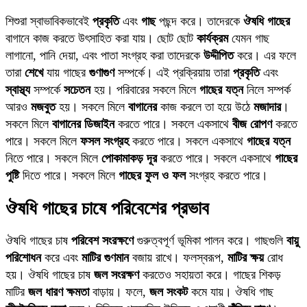
শিশুরা স্বাভাবিকভাবেই
প্রকৃতি
এবং
গাছ
পছন্দ করে। তাদেরকে
ঔষধি গাছের
বাগানে কাজ করতে উৎসাহিত করা যায়। ছোট ছোট
কার্যক্রম
যেমন গাছ
লাগানো, পানি দেয়া, এবং পাতা সংগ্রহ করা তাদেরকে
উদ্দীপিত
করে। এর ফলে
তারা
শেখে
যায় গাছের
গুণাগুণ
সম্পর্কে। এই প্রক্রিয়ায় তারা
প্রকৃতি
এবং
স্বাস্থ্য
সম্পর্কে
সচেতন
হয়। পরিবারের সকলে মিলে
গাছের যত্ন
নিলে সম্পর্ক
আরও
মজবুত
হয়। সকলে মিলে
বাগানের
কাজ করলে তা হয়ে উঠে
মজাদার
।
সকলে মিলে
বাগানের ডিজাইন
করতে পারে। সকলে একসাথে
বীজ রোপণ
করতে
পারে। সকলে মিলে
ফসল সংগ্রহ
করতে পারে। সকলে একসাথে
গাছের যত্ন
নিতে পারে। সকলে মিলে
পোকামাকড় দূর
করতে পারে। সকলে একসাথে
গাছের
পুষ্টি
দিতে পারে। সকলে মিলে
গাছের ফুল ও ফল
সংগ্রহ করতে পারে।
ঔষধি গাছের চাষে পরিবেশের প্রভাব
ঔষধি গাছের চাষ
পরিবেশ সংরক্ষণে
গুরুত্বপূর্ণ ভূমিকা পালন করে। গাছগুলি
বায়ু
পরিশোধন
করে এবং
মাটির গুণমান
বজায় রাখে। ফলস্বরূপ,
মাটির ক্ষয়
রোধ
হয়। ঔষধি গাছের চাষ
জল সংরক্ষণ
করতেও সহায়তা করে। গাছের শিকড়
মাটির
জল ধারণ ক্ষমতা
বাড়ায়। ফলে,
জল সংকট
কমে যায়। ঔষধি গাছ