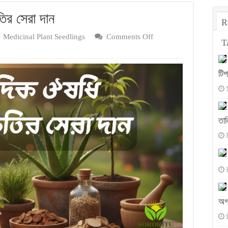
তির সেরা দান
R
on
Medicinal Plant Seedlings
Comments Off
T
আয়ুর্বেদিক
ঔষধি
টি
গাছ
–
প্রকৃতির
সেরা
তাল
দান
অগ