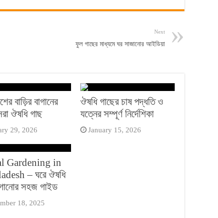
Next
ফুল গাছের মাধ্যমে ঘর সাজানোর আইডিয়া
শের বাড়ির বাগানের
ঔষধি গাছের চাষ পদ্ধতি ও
েরা ঔষধি গাছ
যত্নের সম্পূর্ণ নির্দেশিকা
ary 29, 2026
January 15, 2026
l Gardening in
adesh – ঘরে ঔষধি
াগানোর সহজ গাইড
mber 18, 2025