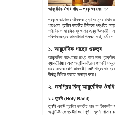
আয়ুর্বেদিক
ঔষধি গাছ – প্রকৃতির সেরা দান
প্রকৃতি আমাদের জীবনকে সুস্থ ও সুন্দর রাখার
গাছগুলো প্রাচীন ভারতীয় চিকিৎসা পদ্ধতির অন্তর্ভ
শারীরিক ও মানসিক সুস্থতার জন্য উপকারী। এদে
পরিপাকতন্ত্রের কার্যকারিতা উন্নত করা, চর্
১. আয়ুর্বেদিক গাছের গুরুত্ব
আয়ুর্বেদিক গাছগুলোর মধ্যে থাকা নানা প্রাকৃতিক উ
ব্যাকটেরিয়াল এবং অ্যান্টি-ভাইরাল গুণাবলী মান
চেয়ে অনেক বেশি কার্যকরী। এই গাছগুলোর ব্যবহ
দীর্ঘায়ু নিশ্চিত করতে সাহায্য করে।
২. জনপ্রিয় কিছু আয়ুর্বেদিক ঔষধি
২.১ তুলসী (Holy Basil)
তুলসী একটি প্রাচীন ভারতীয় গাছ যা চিরকালীন স্ব
অ্যান্টি-ইনফ্লেমেটরি গুণে পূর্ণ। তুলসী পাতার 