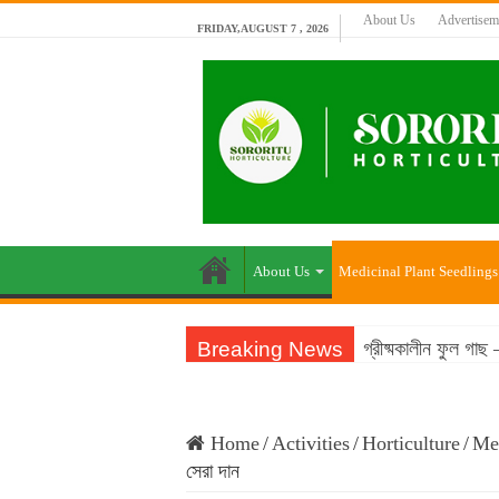
About Us
Advertisem
FRIDAY,AUGUST 7 , 2026
About Us
Medicinal Plant Seedlings
Breaking News
গ্রীষ্মকালীন ফুল গা
Home
/
Activities
/
Horticulture
/
Med
সেরা দান