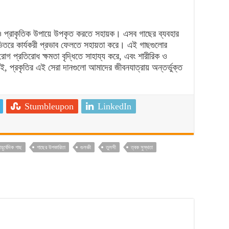
 ও প্রাকৃতিক উপায়ে উপকৃত করতে সহায়ক। এসব গাছের ব্যবহার
ের ভিতরে কার্যকরী প্রভাব ফেলতে সহায়তা করে। এই গাছগুলোর
রোগ প্রতিরোধ ক্ষমতা বৃদ্ধিতে সাহায্য করে, এবং শারীরিক ও
, প্রকৃতির এই সেরা দানগুলো আমাদের জীবনযাত্রায় অন্তর্ভুক্ত
Stumbleupon
LinkedIn
়ুর্বেদিক গাছ
গাছের উপকারিতা
গুলঞ্চী
তুলসী
ত্বক সুস্থতা