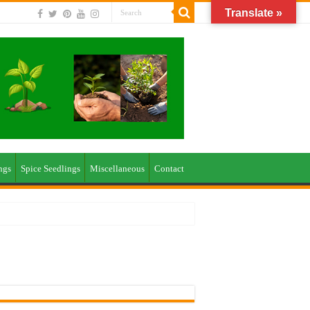
Translate »
ngs
Spice Seedlings
Miscellaneous
Contact