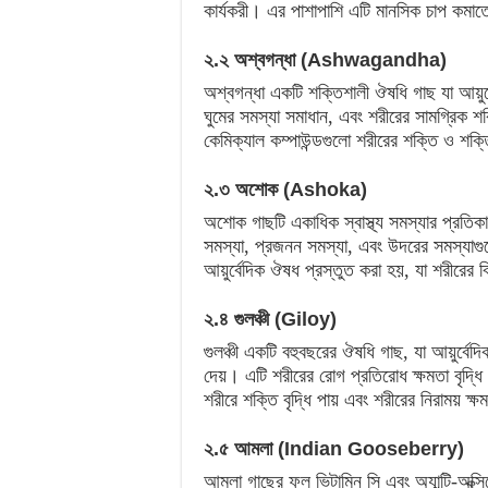
কার্যকরী। এর পাশাপাশি এটি মানসিক চাপ কমাতে
২.২ অশ্বগন্ধা (Ashwagandha)
অশ্বগন্ধা একটি শক্তিশালী ঔষধি গাছ যা আয়ুর্
ঘুমের সমস্যা সমাধান, এবং শরীরের সামগ্রিক শ
কেমিক্যাল কম্পাউন্ডগুলো শরীরের শক্তি ও শক্
২.৩ অশোক (Ashoka)
অশোক গাছটি একাধিক স্বাস্থ্য সমস্যার প্রতিক
সমস্যা, প্রজনন সমস্যা, এবং উদরের সমস্যা
আয়ুর্বেদিক ঔষধ প্রস্তুত করা হয়, যা শরীরের বি
২.৪ গুলঞ্চী (Giloy)
গুলঞ্চী একটি বহুবছরের ঔষধি গাছ, যা আয়ুর্বেদ
দেয়। এটি শরীরের রোগ প্রতিরোধ ক্ষমতা বৃদ্ধি
শরীরে শক্তি বৃদ্ধি পায় এবং শরীরের নিরাময় ক্
২.৫ আমলা (Indian Gooseberry)
আমলা গাছের ফল ভিটামিন সি এবং অ্যান্টি-অক্সি