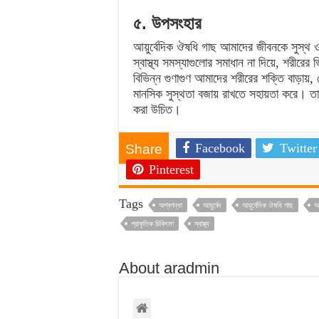
৫. উপসংহার
আয়ুর্বেদিক ঔষধি গাছ আমাদের জীবনকে সুস্থ
স্বাস্থ্য সমস্যাগুলোর সমাধান না দিয়ে, শরীর
বিভিন্ন গুণাগুণ আমাদের শরীরের শক্তি বাড়ায়, 
মানসিক সুস্থতা বজায় রাখতে সহায়তা করে। তাই
করা উচিত।
Facebook
Twitter
Share
Pinterest
Tags
অশ্বগন্ধা
আয়ুর্বেদ
আয়ুর্বেদিক ঔষধি গাছ
আয
প্রাকৃতিক চিকিৎসা
স্বাস্থ্য
About aradmin