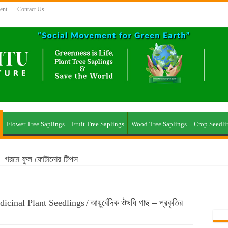
ent
Contact Us
Flower Tree Saplings
Fruit Tree Saplings
Wood Tree Saplings
Crop Seedli
ছ – গরমে ফুল ফোটানোর টিপস
icinal Plant Seedlings
/
আয়ুর্বেদিক ঔষধি গাছ – প্রকৃতির