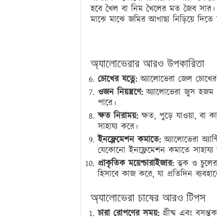
হবে খৈল বা নিম খৈলের মত জৈব সার। 
মাঝে মাঝে জমির আগাছা নিড়িয়ে দিতে 
অ্যালোভেরার আরও উপকারিতা
চোখের যত্নে:
অ্যালোভেরা জেল চোখের 
ওজন নিয়ন্ত্রণে:
অ্যালোভেরা জুস হজম শ
পারে।
ক্ষত নিরাময়:
ক্ষত, পুড়ে যাওয়া, বা 
সাহায্য করে।
ইনফ্লেমেশন কমাতে:
অ্যালোভেরা অ্যান্
যেকোনো ইনফ্লেমেশন কমাতে সাহায্য
প্রাকৃতিক ময়েশ্চারাইজার:
ত্বক ও চুলের
হিসাবে কাজ করে, যা প্রতিদিন ব্যবহ
অ্যালোভেরা চাষের আরও টিপস
চারা রোপণের সময়:
গ্রীষ্ম এবং বসন্