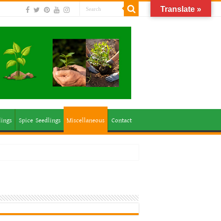
Translate »
lings
Spice Seedlings
Miscellaneous
Contact