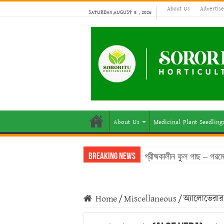
About Us
Advertis
SATURDAY,AUGUST 8 , 2026
About Us
Medicinal Plant Seedling
গ্রীষ্মকালীন ফুল গাছ – গর
Breaking News
বাংলাদেশের আবহাওয়ায় টিকে
Home
/
Miscellaneous
/
অ্যালোভেরা
বাংলাদেশে জনপ্রিয় মসলা গ
ফসলের চারা প্রস্তুতির সময়