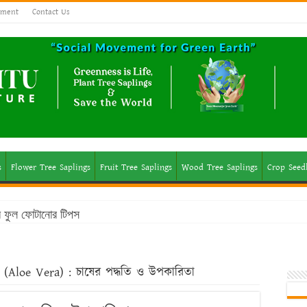
ement
Contact Us
s
Flower Tree Saplings
Fruit Tree Saplings
Wood Tree Saplings
Crop Seed
মে ফুল ফোটানোর টিপস
 থাকা ঔষধি গাছের তালিকা
র (Aloe Vera) : চাষের পদ্ধতি ও উপকারিতা
াছের তালিকা: অগণিত স্বাদের উৎস
 করণীয় ও বর্জনীয়