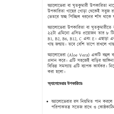
অ্যালোভেরা বা ঘৃতকুমারী উপকারিতা ন
উপকারিতা গাছের গোড়া থেকেই সবুজ র
ভেতরে স্বচ্ছ পিচ্ছিল ধরনের শাঁস থাক
অ্যালোভেরা উপকারিতা বা ঘৃতকুমারীতে
২২টা এমিনো এসিড প্রয়োজন তার ৮ টি 
B1, B2, B6, B12, C এবং E। এছাড়া এ
গাছ জন্মায়। তবে বেশি তাপে রাখলে গা
অ্যালোভেরা (Aloe Vera) একটি বহুল ব্
প্রদান করে। এটি সহজেই বাড়ির আঙ্গিনা বা 
বিভিন্ন সমস্যায় এটি ব্যাপক কার্যকর।
করা হলো।
অ্যালোভেরার
উপকারিতাঃ
অ্যালোভেরার রস নিয়মিত পান করলে হ
পরিপাকতন্ত্র সতেজ রাখে ও কোষ্ঠকাঠিন