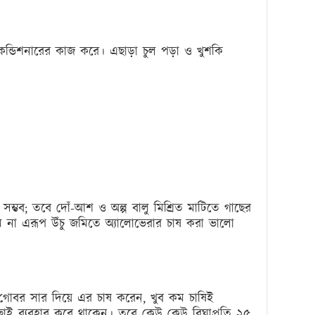
কন্ডিশনারের কাজ করে। এছাড়া চুল পড়া ও খুশকি
্ভব; তবে দোঁ-আশ ও অল্প বালু মিশ্রিত মাটিতে গাছের
ে না এরূপ উঁচু জমিতে অ্যালোভেরার চাষ করা ভালো
 গোবর সার দিয়ে এর চাষ করেন, খুব কম চাষিই
 ছাই ব্যবহার করে থাকেন। তবে কেউ কেউ বিঘাপ্রতি ২৫