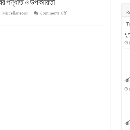
ষের পদ্ধতি ও উপকারিতা
িয়ম
R
on
Miscellaneous
Comments Off
অ্যালোভেরার
T
(Aloe
সু
Vera)
:
চাষের
পদ্ধতি
ও
উপকারিতা
বা
বা