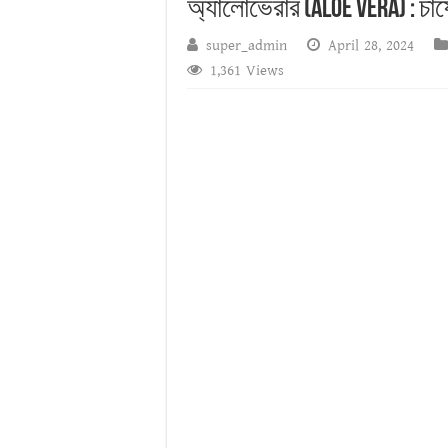
অ্যালোভেরার (Aloe Vera) : চা
বনজ গাছ রোপণের সময় ও ন
super_admin
April 28, 2024
1,361 Views